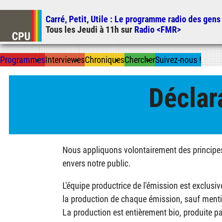
Carré, Petit, Utile
: Le programme radio des gens
Tous les
Jeudi
à
11h
sur
Radio <FMR>
Prog
ramme
s
I
n
t
ervie
w
es
Chron
ique
s
Chercher
Suivez-nous
!
Déclar
Nous appliquons volontairement des principes 
envers notre public.
L'équipe productrice de l'émission est exclu
la production de chaque émission, sauf menti
La production est entièrement bio, produite 