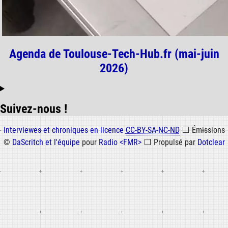
Agenda de Toulouse-Tech-Hub.fr (mai-juin
2026)
Suivez-nous !
Informations
Interviewes et chroniques en licence
CC-BY-SA-NC-ND
⬜
Émissions
©
DaScritch et l'équipe
pour
Radio <FMR>
⬜
Propulsé par
Dotclear