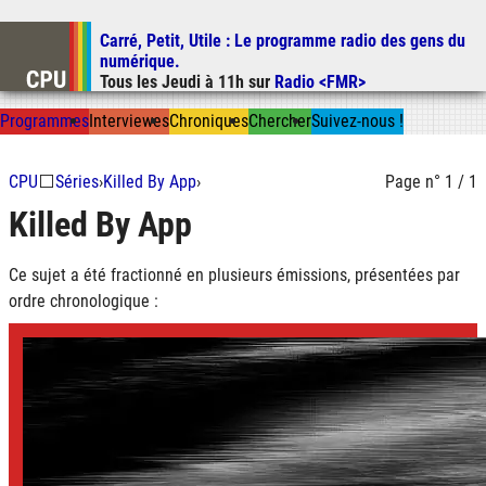
Carré, Petit, Utile
: Le programme radio des gens du
Aller au contenu
numérique.
Aller au menu
Tous les
Jeudi
à
11h
sur
Radio <FMR>
Aller à la recherche
Prog
ramme
s
I
n
t
ervie
w
es
Chron
ique
s
Chercher
Suivez-nous
!
CPU
⬜
Séries
›
Killed By App
›
Page n° 1 / 1
Killed By App
Ce sujet a été fractionné en plusieurs émissions, présentées par
ordre chronologique :