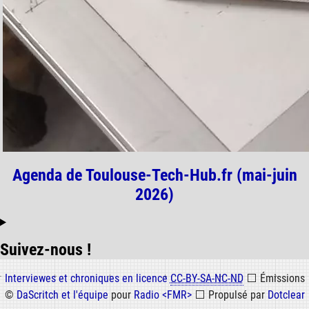
Agenda de Toulouse-Tech-Hub.fr (mai-juin
2026)
Suivez-nous !
Informations
Interviewes et chroniques en licence
CC-BY-SA-NC-ND
⬜
Émissions
©
DaScritch et l'équipe
pour
Radio <FMR>
⬜
Propulsé par
Dotclear