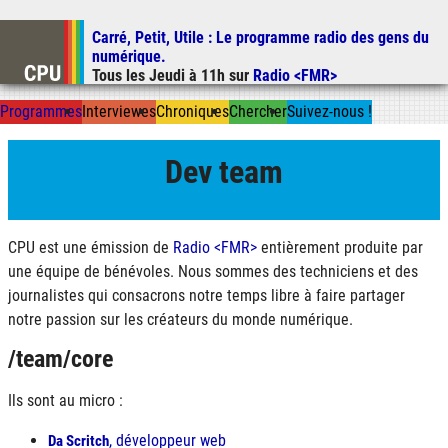
Carré, Petit, Utile
: Le programme radio des gens du
Aller au contenu
numérique.
Aller au menu
Tous les
Jeudi
à
11h
sur
Radio <FMR>
Aller à la recherche
Prog
ramme
s
I
n
t
ervie
w
es
Chron
ique
s
Chercher
Suivez-nous
!
Dev team
CPU
est une émission de
Radio <FMR>
entièrement produite par
une équipe de bénévoles. Nous sommes des techniciens et des
journalistes qui consacrons notre temps libre à faire partager
notre passion sur les créateurs du monde numérique.
/team/core
Ils sont au micro :
, développeur web
Da Scritch