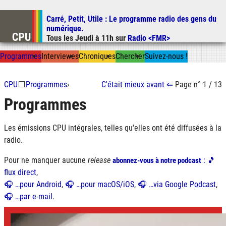
Carré, Petit, Utile
: Le programme radio des gens du
Aller au contenu
numérique.
Aller au menu
Tous les
Jeudi
à
11h
sur
Radio <FMR>
Aller à la recherche
Prog
ramme
s
I
n
t
ervie
w
es
Chron
ique
s
Chercher
Suivez-nous
!
CPU
⬜
Programmes
›
C'était mieux
avant
⇐
Page n° 1 / 13
Programmes
Les émissions CPU intégrales, telles qu'elles ont été diffusées à la
radio.
Pour ne manquer aucune
release
: 🎵
abonnez-vous à notre podcast
flux direct
,
🎧 …pour Android
,
🎧 …pour macOS/iOS
,
🎧 …via Google Podcast
,
🎧 …par e-mail
.