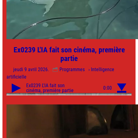
Ex0239 L'IA fait son cinéma, première
partie
jeudi 9 avril 2026.
Programmes
› Intelligence
artificielle