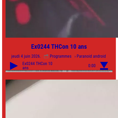
Ex0244 THCon 10 ans
jeudi 4 juin 2026.
Programmes
› Paranoid android