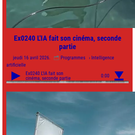
Ex0240 L'IA fait son cinéma, seconde
partie
jeudi 16 avril 2026.
Programmes
› Intelligence
artificielle