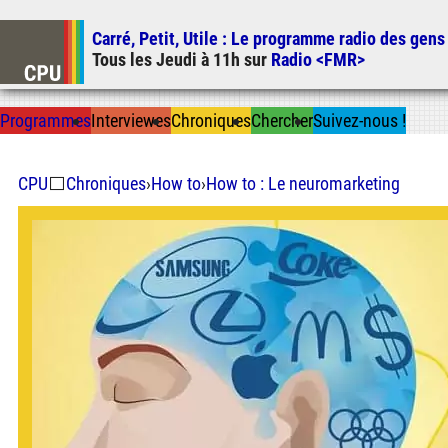
Carré, Petit, Utile
: Le programme radio des gens
Tous les
Jeudi
à
11h
sur
Radio <FMR>
Prog
ramme
s
I
n
t
ervie
w
es
Chron
ique
s
Chercher
Suivez-nous
!
CPU
⬜
Chroniques
›
How to
›
How to : Le neuromarketing