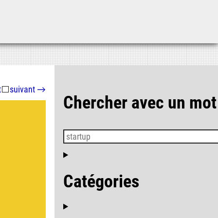
Aller au contenu
Aller au menu
Aller à la recherche
t
⬜
suivant
→
Chercher avec un mot
Catégories