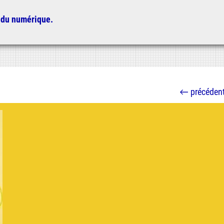
 du numérique.
←
précéden