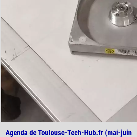
Agenda de Toulouse-Tech-Hub.fr (mai-juin