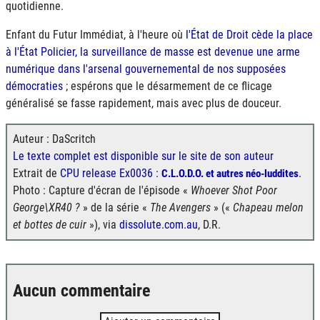
quotidienne.
Enfant du Futur Immédiat, à l'heure où
l'État de Droit cède la place
à l'État Policier, la surveillance de masse est devenue une arme
numérique dans l'arsenal gouvernemental de nos supposées
démocraties
; espérons que le désarmement de ce flicage
généralisé se fasse rapidement, mais avec plus de douceur.
Auteur : DaScritch
Le texte complet est disponible sur le site de son auteur
Extrait de
CPU release Ex0036 :
.
C.L.O.D.O. et autres néo-luddites
Photo : Capture d'écran de l'épisode «
Whoever Shot Poor
George\XR40 ?
» de la série «
The Avengers
» («
Chapeau melon
et bottes de cuir
»), via
dissolute.com.au
, D.R.
Aucun commentaire