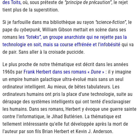
des Toits,
où, sous prétexte de
principe de précaution
, le rejet
tient plus de la superstition.
Si je farfouille dans ma bibliothèque au rayon
science-fiction
, le
pape du
cyberpunk
, William Gibson mettait en scène dans ses
romans
les
loteks
, un groupe anarchiste qui ne rejette pas la
technologie en soit, mais sa course effrénée et l'infobésité
qui va
de pair. Sans aller à la croisade pucicide.
Le plus proche de notre thématique est décrit dans les années
1960s par
Frank Herbert dans ses romans «
Dune
»
: il y imagine
un empire humain galactique ultra-évolué mais sans un seul
ordinateur intelligent. Au mieux, de bêtes tabulateurs. Les
ordinateurs humains ont pris la place d'une technologie, suite au
dérapage des systèmes intelligents qui ont tenté d'esclavagiser
les humains. Dans ses romans, Herbert y évoque une guerre sainte
contre l'informatique, le Jihad Butlérien. La thématique est
tellement intéressante qu'elle fut développée après la mort de
l'auteur par son fils Brian Herbert et Kevin J. Anderson.