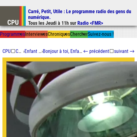
Carré, Petit, Utile
: Le programme radio des gens du
Aller au contenu
numérique.
Aller au menu
Tous les
Jeudi
à
11h
sur
Radio <FMR>
Aller à la recherche
Prog
ramme
s
I
n
t
ervie
w
es
Chron
ique
s
Chercher
Suivez-nous
!
CPU
⬜
Chroniques
›
Enfant du futur immédiat
›
Bonjour à toi, Enfant du Futur Immédiat : Violences luddites
←
précédent
⬜
suivant
→