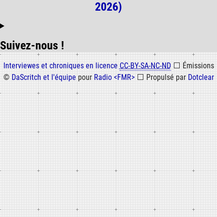
2026)
Suivez-nous !
Informations
Interviewes et chroniques en licence
CC-BY-SA-NC-ND
⬜
Émissions
©
DaScritch et l'équipe
pour
Radio <FMR>
⬜
Propulsé par
Dotclear