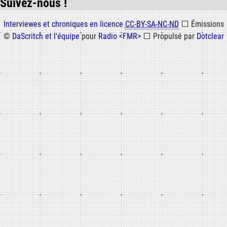
Suivez-nous !
Informations
Interviewes et chroniques en licence
CC-BY-SA-NC-ND
⬜
Émissions
©
DaScritch et l'équipe
pour
Radio <FMR>
⬜
Propulsé par
Dotclear