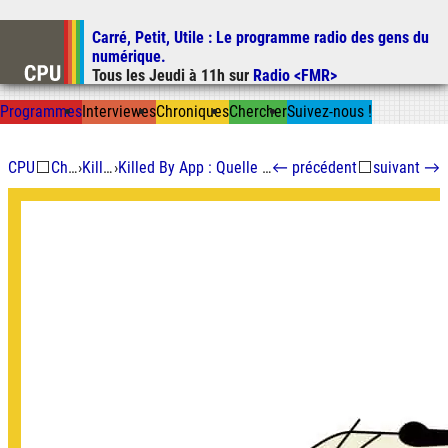
Carré, Petit, Utile
: Le programme radio des gens du
Aller au contenu
numérique.
Aller au menu
Tous les
Jeudi
à
11h
sur
Radio <FMR>
Aller à la recherche
Prog
ramme
s
I
n
t
ervie
w
es
Chron
ique
s
Chercher
Suivez-nous
!
CPU
⬜
Chroniques
›
Killed By App
›
Killed By App : Quelle autonomie pour les voitures autonomes ?
←
précédent
⬜
suivant
→