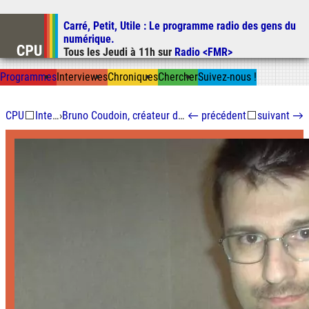
Carré, Petit, Utile
: Le programme radio des gens du
Aller au contenu
numérique.
Aller au menu
Tous les
Jeudi
à
11h
sur
Radio <FMR>
Aller à la recherche
Prog
ramme
s
I
n
t
ervie
w
es
Chron
ique
s
Chercher
Suivez-nous
!
CPU
⬜
Interviewes
›
Bruno Coudoin, créateur du logiciel éducatif libre GCompris
←
précédent
⬜
suivant
→