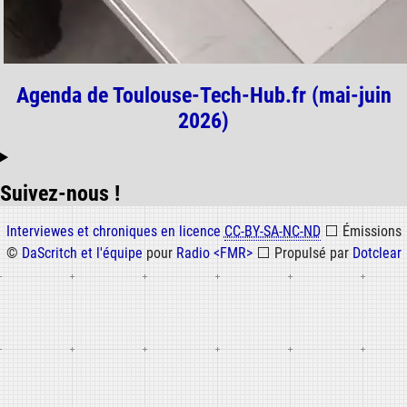
Agenda de Toulouse-Tech-Hub.fr (mai-juin
2026)
Suivez-nous !
Informations
Interviewes et chroniques en licence
CC-BY-SA-NC-ND
⬜
Émissions
©
DaScritch et l'équipe
pour
Radio <FMR>
⬜
Propulsé par
Dotclear