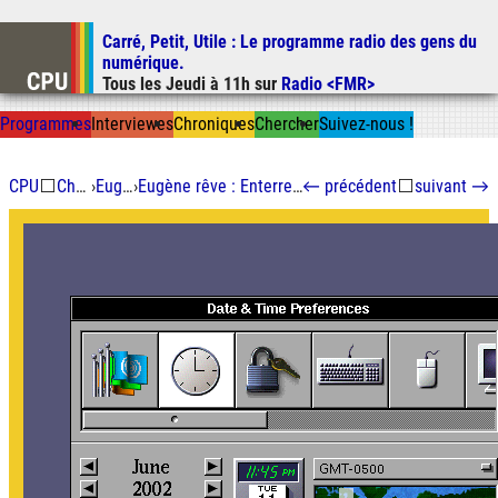
Carré, Petit, Utile
: Le programme radio des gens du
Aller au contenu
numérique.
Aller au menu
Tous les
Jeudi
à
11h
sur
Radio <FMR>
Aller à la recherche
Prog
ramme
s
I
n
t
ervie
w
es
Chron
ique
s
Chercher
Suivez-nous
!
CPU
⬜
Chroniques
›
Eugène rêve
›
Eugène rêve : Enterrer des logiciels libres abandonnés
←
précédent
⬜
suivant
→