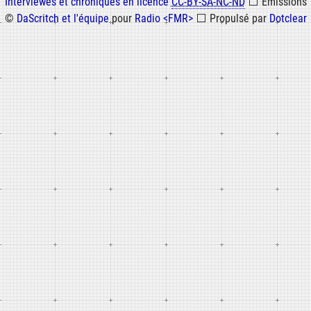
Informations
Interviewes et chroniques en licence
CC-BY-SA-NC-ND
⬜
Émissions
©
DaScritch et l'équipe
pour
Radio <FMR>
⬜
Propulsé par
Dotclear