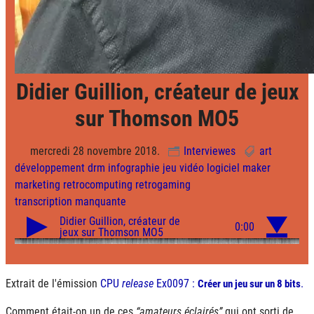
Didier Guillion, créateur de jeux
sur Thomson MO5
mercredi 28 novembre 2018.
Interviewes
art
développement
drm
infographie
jeu vidéo
logiciel
maker
marketing
retrocomputing
retrogaming
transcription manquante
Extrait de l'émission
CPU
release
Ex0097 :
.
Créer un jeu sur un 8 bits
Comment était-on un de ces
amateurs éclairés
qui ont sorti de