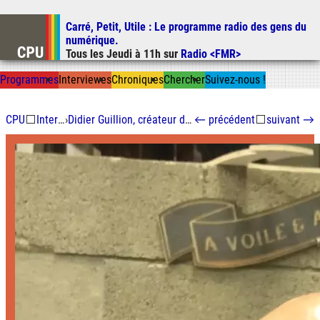
Carré, Petit, Utile
: Le programme radio des gens du
Aller au contenu
numérique.
Aller au menu
Tous les
Jeudi
à
11h
sur
Radio <FMR>
Aller à la recherche
Prog
ramme
s
I
n
t
ervie
w
es
Chron
ique
s
Chercher
Suivez-nous
!
CPU
⬜
Interviewes
›
Didier Guillion, créateur de jeux sur Thomson MO5
←
précédent
⬜
suivant
→