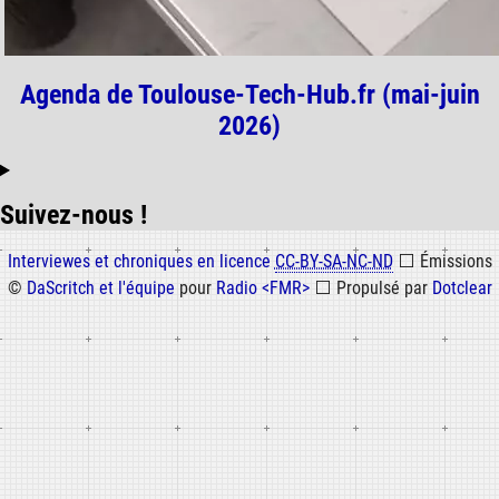
Agenda de Toulouse-Tech-Hub.fr (mai-juin
2026)
Suivez-nous !
Informations
Interviewes et chroniques en licence
CC-BY-SA-NC-ND
⬜
Émissions
©
DaScritch et l'équipe
pour
Radio <FMR>
⬜
Propulsé par
Dotclear