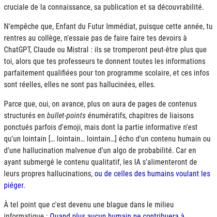
cruciale de la connaissance, sa publication et sa découvrabilité.
N'empêche que, Enfant du Futur Immédiat, puisque cette année, tu
rentres au collège, n'essaie pas de faire faire tes devoirs à
ChatGPT, Claude ou Mistral : ils se tromperont peut-être plus que
toi, alors que tes professeurs te donnent toutes les informations
parfaitement qualifiées pour ton programme scolaire, et ces infos
sont réelles, elles ne sont pas hallucinées, elles.
Parce que, oui, on avance, plus on aura de pages de contenus
structurés en
bullet-points
énumératifs, chapitres de liaisons
ponctués parfois d'emoji, mais dont la partie informative n'est
qu'un lointain [… lointain… lointain…] écho d'un contenu humain ou
d'une hallucination malvenue d'un algo de probabilité. Car en
ayant submergé le contenu qualitatif, les
IA
s'alimenteront de
leurs propres hallucinations,
ou de celles des humains voulant les
piéger.
À tel point que c'est devenu une blague dans le milieu
informatique :
Quand plus aucun humain ne contribuera à