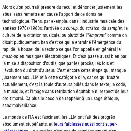
Alors qu'on pourrait prendre du recul et dénoncer justement les
abus, sans remettre en cause l'apport de ce domaine
technologique. Tiens, par exemple, dans l'industrie musicale des
années 1970s/1980s, l'arrivée du
cut-up
, du
scratch
, du
sampler
, la
culture de la citation musicale, ou plutôt de l'
emprunt
comme on
disait pudiquement, ben c'est ce qui a entraîné l'émergence du
rap, de la house, de la techno ce que l'on appelle en général le
mash-up
en musiques électroniques. Et c'est passé aussi bien par
la mise à disposition d'outils, que par les procès, les lois et
l'évolution du droit d'auteur. C'est encore cette étape qui manque
justement aux
LLM
et à cette catégorie d'
IA
, car ce qui frustre
actuellement, c'est la foule d'auteurs pillés dans le texte, le code,
la musique, et l'image sans rétribution équitable ni respect de leur
droit moral. Ça plus le besoin de rappeler à un usage éthique,
sans malveillance.
Le monde de l'
IA
est fascinant, les
LLM
ont fait des progrès
absolument stupéfiants, et
leurs faiblesses aussi sont super-