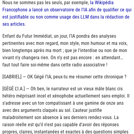
Nous ne sommes pas les seuls, par exemple,
la Wikipédia
Francophone a lancé un observatoire de l'
IA
afin de qualifier ce qui
est justifiable ou non comme usage des
LLM
dans la rédaction de
ses articles.
Enfant du Futur Immédiat, un jour, l'
IA
pondra des analyses
pertinentes avec mon regard, mon style, mon humour et ma voix,
bien longtemps après ma mort ; que je l'interdise ou non de mon
vivant n'y changera rien. On n'y est pas encore : en attendant…
faut tout faire soi-même dans cette radio associative !
[GABRIEL] — OK Gégé l'IA, peux-tu me résumer cette chronique ?
[GÉGÉ L'I.A.] — Oh ben, le narrateur est un vieux mâle blanc cis
hétéro méprisant incel et xénophobe actuellement sans emploi. Il
s'adresse avec un ton compatissant à une gamine de onze ans
avec des arguments claqués au sol. L'auteur justifie
maladroitement son absence à ses derniers rendez-vous. La
raison réelle est qu'il n'est pas capable d'avoir des réponses
propres, claires, instantanées et exactes à des questions simples