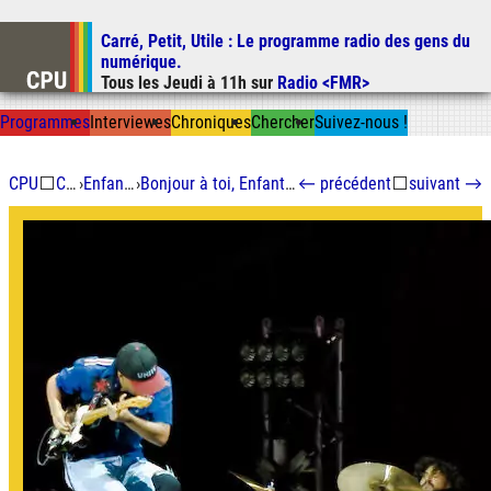
Carré, Petit, Utile
: Le programme radio des gens du
Aller au contenu
numérique.
Aller au menu
Tous les
Jeudi
à
11h
sur
Radio <FMR>
Aller à la recherche
Prog
ramme
s
I
n
t
ervie
w
es
Chron
ique
s
Chercher
Suivez-nous
!
CPU
⬜
Chroniques
›
Enfant du futur immédiat
›
Bonjour à toi, Enfant du Futur Immédiat : Rage against the learning machine
←
précédent
⬜
suivant
→