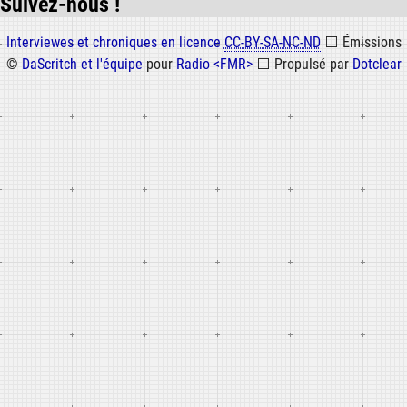
Suivez-nous !
Informations
Interviewes et chroniques en licence
CC-BY-SA-NC-ND
⬜
Émissions
©
DaScritch et l'équipe
pour
Radio <FMR>
⬜
Propulsé par
Dotclear