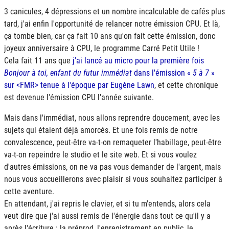
3 canicules, 4 dépressions et un nombre incalculable de cafés plus
tard, j'ai enfin l'opportunité de relancer notre émission CPU. Et là,
ça tombe bien, car ça fait 10 ans qu'on fait cette émission, donc
joyeux anniversaire à CPU, le programme Carré Petit Utile !
Cela fait 11 ans que
j'ai lancé au micro pour la première fois
Bonjour à toi, enfant du futur immédiat
dans l'émission «
5 à 7
»
sur <FMR> tenue à l'époque par Eugène Lawn
, et cette chronique
est devenue l'émission CPU l'année suivante.
Mais dans l'immédiat, nous allons reprendre doucement, avec les
sujets qui étaient déjà amorcés. Et une fois remis de notre
convalescence, peut-être va-t-on remaqueter l'habillage, peut-être
va-t-on repeindre le studio et le site web. Et si vous voulez
d'autres émissions, on ne va pas vous demander de l'argent, mais
nous vous accueillerons avec plaisir si vous souhaitez participer à
cette aventure.
En attendant, j'ai repris le clavier, et si tu m'entends, alors cela
veut dire que j'ai aussi remis de l'énergie dans tout ce qu'il y a
après l'écriture : la préprod, l'enregistrement en public, le