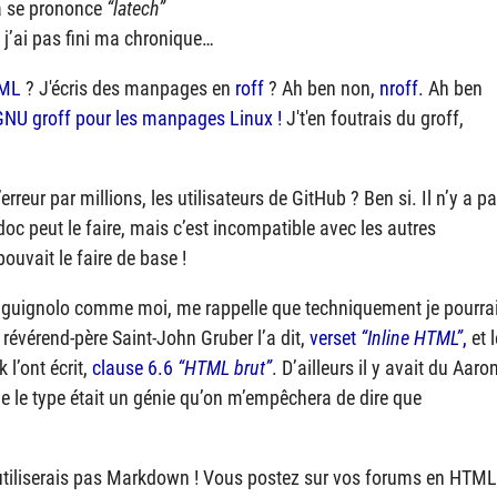
ça se prononce
latech
 j’ai pas fini ma chronique…
XML
? J'écris des manpages en
roff
? Ah ben non,
nroff
. Ah ben
GNU groff pour les manpages Linux !
J't'en foutrais du groff,
eur par millions, les utilisateurs de GitHub ? Ben si. Il n’y a p
c peut le faire, mais c’est incompatible avec les autres
ouvait le faire de base !
un guignolo comme moi, me rappelle que techniquement je pourra
e révérend-père Saint-John Gruber l’a dit,
verset
Inline HTML
,
et 
l’ont écrit,
clause 6.6
HTML brut
. D’ailleurs il y avait du Aaro
e le type était un génie qu’on m’empêchera de dire que
’utiliserais pas Markdown ! Vous postez sur vos forums en HTML