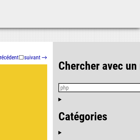
Aller au contenu
Aller au menu
Aller à la recherche
récédent
⬜
suivant
→
Chercher avec un
Catégories