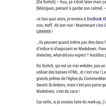
[Da Scritch] — huu, ça s’écrit latex mais 
[Mézigues, peinant à garder son calme] —
Je fais quoi alors, je reviens à
DocBook 
non,
troff
. Ah ben non ! Maintenant c'est
GRRRRR !
…Ils peuvent quand même pas être dans l’err
d’indice ni d’exposant en Markdown. Pando
dialectes,
what-did-you-expect
? AsciiDoc p
Da Scritch, qui est un vrai webdev, pas 
utiliser des balises HTML, et c’est vrai ! L
grands prêtres de l’église du CommonMark 
Swartz là-dedans, mais c’est pas parce qu
Markdown, c’est du caca !
Car enfin, si je voulais faire du
mark-up
, j