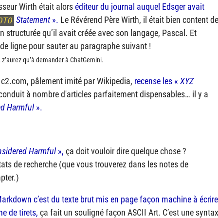
sseur Wirth était alors
éditeur du journal auquel Edsger avait
Statement
».
Le Révérend Père Wirth, il était bien content d
OTO
 structurée qu’il avait créée avec son langage, Pascal. Et
 de ligne pour sauter au paragraphe suivant !
s, z’aurez qu’à demander à ChatGemini.
el c2.com, pâlement imité par Wikipedia,
recense les «
XYZ
nt conduit à nombre d'articles parfaitement dispensables… il y a
ed Harmful
».
sidered Harmful
»,
ça doit vouloir dire quelque chose ?
ltats de recherche (que vous trouverez dans les notes de
pter.)
arkdown c’est du texte brut mis en page façon machine à écrire
e de tirets,
ça fait un souligné façon
ASCII
Art. C’est une synta