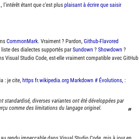
 l’intérêt étant que c’est plus
plaisant à écrire que saisir
dans
CommonMark
. Vraiment ? Pardon,
Github-Flavored
 liste des dialectes supportés par
Sundown
?
Showdown
?
s Visual Studio Code, est-elle vraiment compatible avec GitHub
: je cite,
https fr.wikipedia.org Markdown # Évolutions,
:
t standardisé, diverses variantes ont été développées par
t perçu comme des limitations du langage originel.
u au rendu impeccable dans Visual Studio Code, mis à jour en