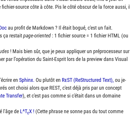
fichier-source côte à côte. Pis le côté obscur de la force aussi, i
iDoc
au profit de Markdown ? Il était bogué, c'est un fait.
s ça restait
page-oriented
: 1 fichier source = 1 fichier HTML (ou
ludes
! Mais bien sûr, que je peux appliquer un préprocesseur sur
 par l’opération du Saint-Esprit lors de la preview dans Visual
'écrire en
Sphinx.
Ou plutôt en
ReST
(ReStructured Text),
ou je-
rés ont choisi alors que
REST
, c'est déjà pris par un concept
te Transfer
), et c'est pas comme si c'était dans un domaine
a
sé l'âge de
L
T
X
!
(Cette phrase ne sonne pas du tout comme
e