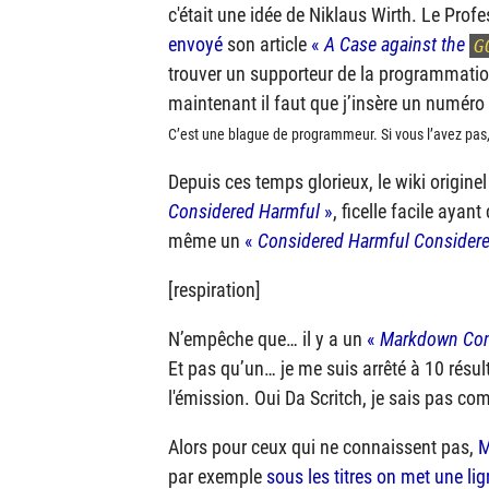
c'était une idée de Niklaus Wirth. Le Profe
envoyé
son article
«
A Case against the
G
trouver un supporteur de la programmation
maintenant il faut que j’insère un numéro
C’est une blague de programmeur. Si vous l’avez pa
Depuis ces temps glorieux, le wiki origin
Considered Harmful
»
, ficelle facile aya
même un
«
Considered Harmful Consider
[respiration]
N’empêche que… il y a un
«
Markdown Con
Et pas qu’un… je me suis arrêté à 10 résu
l'émission. Oui Da Scritch, je sais pas com
Alors pour ceux qui ne connaissent pas,
M
par exemple
sous les titres on met une lign