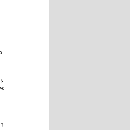
as
is
les
n
 ?