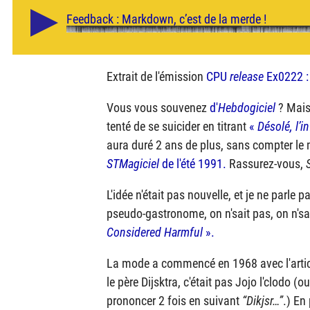
Extrait de l'émission
CPU
release
Ex0222 
Vous vous souvenez
d'
Hebdogiciel
? Mais
tenté de se suicider en titrant
«
Désolé, l’i
aura duré 2 ans de plus, sans compter 
STMagiciel
de l'été 1991.
Rassurez-vous,
L'idée n'était pas nouvelle, et je ne parle
pseudo-gastronome, on n'sait pas, on n'sai
Considered Harmful
».
La mode a commencé en 1968 avec l'arti
le père Dijsktra, c'était pas Jojo l'clodo
prononcer 2 fois en suivant
Dikjsr…
.) En 