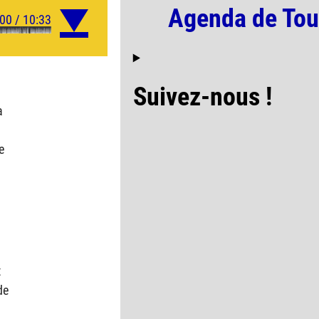
Agenda de Tou
Suivez-nous !
a
e
t
de