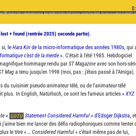
:
.
lost + found (rentrée 2025) seconde partie)
 si,
le
Hara Kiri
de la micro-informatique des années 1980s,
qui 
nformatique c’est de la merde
».
C’était à l'été 1985. Hebdogiciel
le magnifique hommage rendu par
ST Magazine
avec son hors-séri
ST Mag
a tenu jusqu'en 1998 (moi, pas : j'étais passé à l'Amiga).
 pas du cuisinier pseudo-animateur télé, ou de l'animateur télé
t plus. In English, Natürlisch, ce sont les fameux articles
«
XYZ
cle
«
Statement Considered Harmful
» d'Edsger Dijkstra,
e
GOTO
 (oui j'aime bien me lancer des défis radiophoniques comme tenter 
plus le titre «
… Considered Harmful
» c'était même pas de lui,