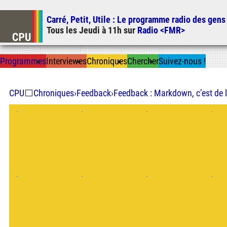
Carré, Petit, Utile
: Le programme radio des gens
Tous les
Jeudi
à
11h
sur
Radio <FMR>
Prog
ramme
s
I
n
t
ervie
w
es
Chron
ique
s
Chercher
Suivez-nous
!
CPU
⬜
Chroniques
›
Feedback
›
Feedback : Markdown, c’est de l