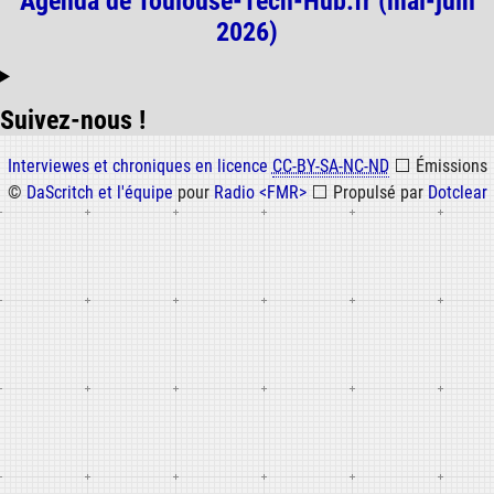
Agenda de Toulouse-Tech-Hub.fr (mai-juin
2026)
Suivez-nous !
Informations
Interviewes et chroniques en licence
CC-BY-SA-NC-ND
⬜
Émissions
©
DaScritch et l'équipe
pour
Radio <FMR>
⬜
Propulsé par
Dotclear