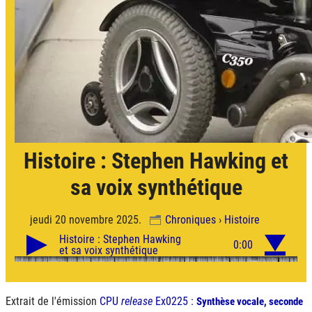
Histoire : Stephen Hawking et
sa voix synthétique
jeudi 20 novembre 2025.
Chroniques
›
Histoire
Extrait de l'émission
CPU
release
Ex0225 :
Synthèse vocale, seconde