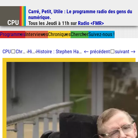
Carré, Petit, Utile
: Le programme radio des gens du
Aller au contenu
numérique.
Aller au menu
Tous les
Jeudi
à
11h
sur
Radio <FMR>
Aller à la recherche
Prog
ramme
s
I
n
t
ervie
w
es
Chron
ique
s
Chercher
Suivez-nous
!
CPU
⬜
Chroniques
›
Histoire
›
Histoire : Stephen Hawking et sa voix synthétique
←
précédent
⬜
suivant
→