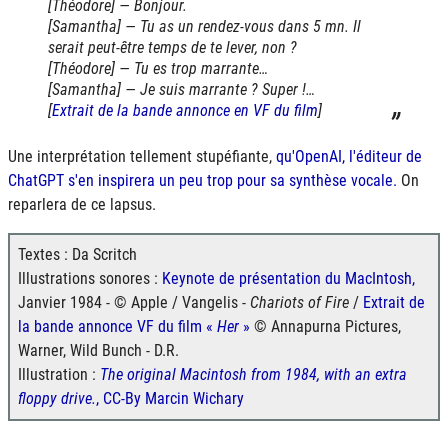
[Théodore] — Bonjour.
[Samantha] — Tu as un rendez-vous dans 5 mn. Il
serait peut-être temps de te lever, non ?
[Théodore] — Tu es trop marrante…
[Samantha] — Je suis marrante ? Super !…
[
Extrait de la bande annonce en VF du film
]
Une interprétation tellement stupéfiante,
qu'OpenAI, l'éditeur de
ChatGPT s'en inspirera un peu trop pour sa synthèse vocale.
On
reparlera de ce lapsus.
Textes : Da Scritch
Illustrations sonores :
Keynote de présentation du MacIntosh,
Janvier 1984 - © Apple / Vangelis -
Chariots of Fire
/
Extrait de
la bande annonce VF du film «
Her
»
© Annapurna Pictures,
Warner, Wild Bunch - D.R.
Illustration :
The original Macintosh from 1984, with an extra
floppy drive.
, CC-By Marcin Wichary