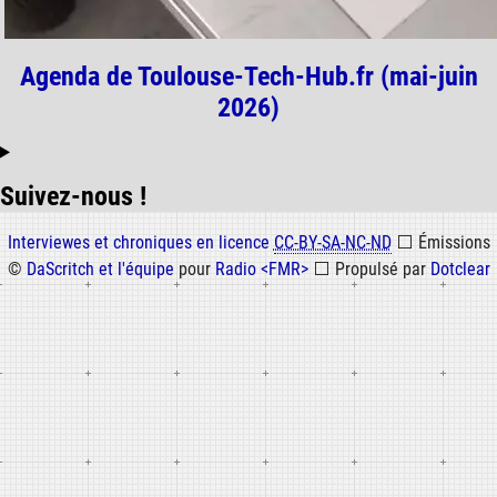
Agenda de Toulouse-Tech-Hub.fr (mai-juin
2026)
Suivez-nous !
Informations
Interviewes et chroniques en licence
CC-BY-SA-NC-ND
⬜
Émissions
©
DaScritch et l'équipe
pour
Radio <FMR>
⬜
Propulsé par
Dotclear