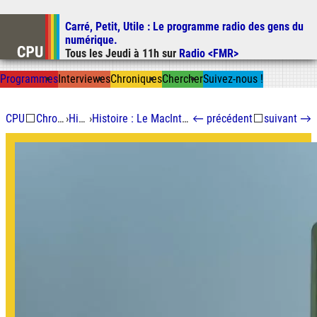
Carré, Petit, Utile
: Le programme radio des gens du
Aller au contenu
numérique.
Aller au menu
Tous les
Jeudi
à
11h
sur
Radio <FMR>
Aller à la recherche
Prog
ramme
s
I
n
t
ervie
w
es
Chron
ique
s
Chercher
Suivez-nous
!
CPU
⬜
Chroniques
›
Histoire
›
Histoire : Le MacIntosh, seul en scène
←
précédent
⬜
suivant
→