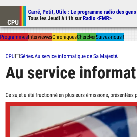
Carré, Petit, Utile
: Le programme radio des gens
Tous les
Jeudi
à
11h
sur
Radio <FMR>
Prog
ramme
s
I
n
t
ervie
w
es
Chron
ique
s
Chercher
Suivez-nous
!
CPU
⬜
Séries
›
Au service informatique de Sa Majesté
›
Au service informat
Ce sujet a été fractionné en plusieurs émissions, présentées 