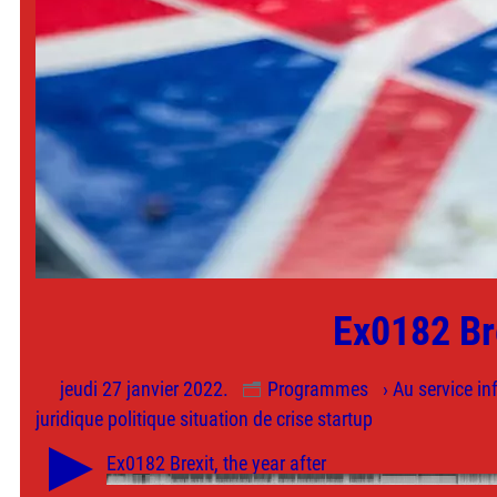
Ex0182 Bre
jeudi 27 janvier 2022.
Programmes
› Au service i
juridique
politique
situation de crise
startup