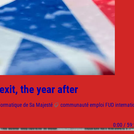
xit, the year after
nformatique de Sa Majesté
communauté
emploi
FUD
internati