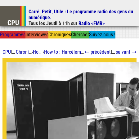
Carré, Petit, Utile
: Le programme radio des gens du
Aller au contenu
numérique.
Aller au menu
Tous les
Jeudi
à
11h
sur
Radio <FMR>
Aller à la recherche
Prog
ramme
s
I
n
t
ervie
w
es
Chron
ique
s
Chercher
Suivez-nous
!
CPU
⬜
Chroniques
›
How to
›
How to : Harcèlement sexuel
←
précédent
⬜
suivant
→