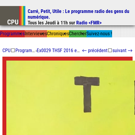
Carré, Petit, Utile
: Le programme radio des gens du
Aller au contenu
numérique.
Aller au menu
Tous les
Jeudi
à
11h
sur
Radio <FMR>
Aller à la recherche
Prog
ramme
s
I
n
t
ervie
w
es
Chron
ique
s
Chercher
Suivez-nous
!
CPU
⬜
Programmes
›
Ex0029 THSF 2016 en direct
←
précédent
⬜
suivant
→