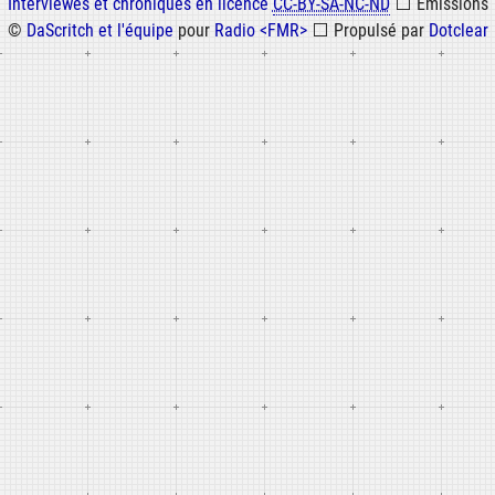
Informations
Interviewes et chroniques en licence
CC-BY-SA-NC-ND
⬜
Émissions
©
DaScritch et l'équipe
pour
Radio <FMR>
⬜
Propulsé par
Dotclear