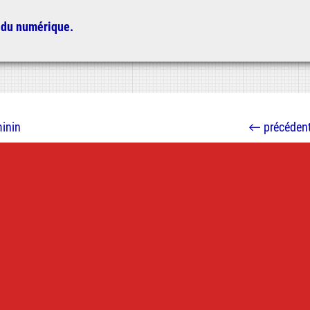
 du numérique.
inin
←
précéden