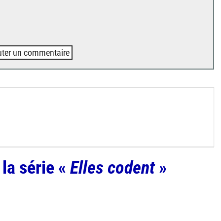
uter un commentaire
s
la série «
Elles codent
»