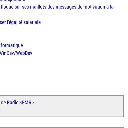
a floqué sur ses maillots des messages de motivation à la
er l’égalité salariale
nformatique
e WinDev/WebDev
s de
Radio <FMR>
n