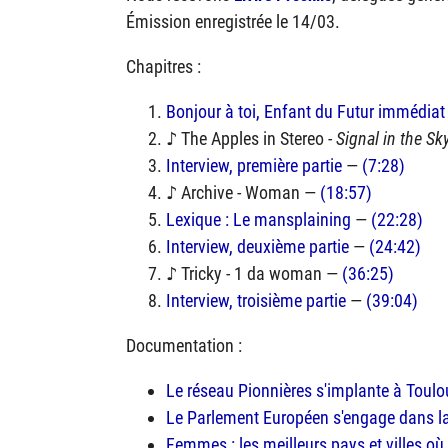
Émission enregistrée le 14/03.
Chapitres :
Bonjour à toi, Enfant du Futur immédiat :
♪ The Apples in Stereo -
Signal in the Sky
Interview, première partie
—
(7:28)
♪ Archive - Woman —
(18:57)
Lexique : Le mansplaining
—
(22:28)
Interview, deuxième partie
—
(24:42)
♪ Tricky - 1 da woman —
(36:25)
Interview, troisième partie
—
(39:04)
Documentation :
Le réseau Pionnières s'implante à Toul
Le Parlement Européen s'engage dans l
Femmes : les meilleurs pays et villes où