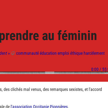
prendre au féminin
odent
»
communauté
éducation
emploi
éthique
harcèlement
s, des clichés mal venus, des remarques sexistes, et l'accord
rale de
l'association Occitanie Pionnières
.