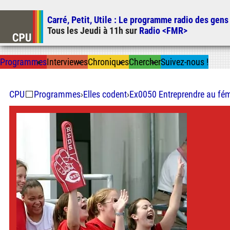
Carré, Petit, Utile
: Le programme radio des gens
Tous les
Jeudi
à
11h
sur
Radio <FMR>
Prog
ramme
s
I
n
t
ervie
w
es
Chron
ique
s
Chercher
Suivez-nous
!
CPU
⬜
Programmes
›
Elles codent
›
Ex0050 Entreprendre au fém