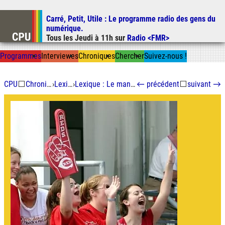
Carré, Petit, Utile
: Le programme radio des gens du
Aller au contenu
numérique.
Aller au menu
Tous les
Jeudi
à
11h
sur
Radio <FMR>
Aller à la recherche
Prog
ramme
s
I
n
t
ervie
w
es
Chron
ique
s
Chercher
Suivez-nous
!
CPU
⬜
Chroniques
›
Lexique
›
Lexique : Le mansplaining
←
précédent
⬜
suivant
→