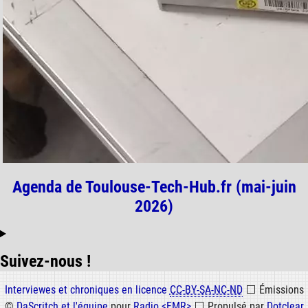
Agenda de Toulouse-Tech-Hub.fr (mai-juin
2026)
Suivez-nous !
Informations
Interviewes et chroniques en licence
CC-BY-SA-NC-ND
⬜
Émissions
©
DaScritch et l'équipe
pour
Radio <FMR>
⬜
Propulsé par
Dotclear