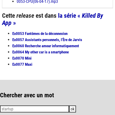
0053-CPU(06-04-17).mp3
Cette
release
est dans
la série «
Killed By
App
»
Ex0053 Fantômes de la déconnexion
Ex0057 Assistants personnels, l’Ère de Jarvis
Ex0060 Recherche amour informatiquement
Ex0064 My other car is a smartphone
Ex0070 Mini
Ex0077 Maxi
Chercher avec un mot
ok