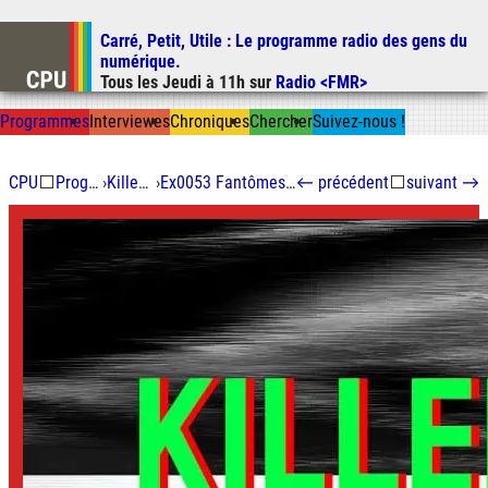
Carré, Petit, Utile
: Le programme radio des gens du
Aller au contenu
numérique.
Aller au menu
Tous les
Jeudi
à
11h
sur
Radio <FMR>
Aller à la recherche
Prog
ramme
s
I
n
t
ervie
w
es
Chron
ique
s
Chercher
Suivez-nous
!
CPU
⬜
Programmes
›
Killed By App
›
Ex0053 Fantômes de la déconnexion
←
précédent
⬜
suivant
→