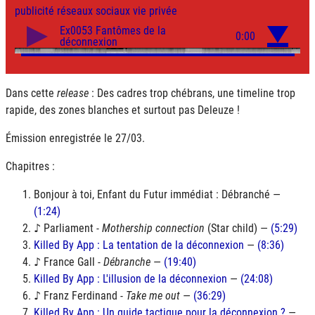
publicité
réseaux sociaux
vie privée
Dans cette
release
: Des cadres trop chébrans, une timeline trop
rapide, des zones blanches et surtout pas Deleuze !
Émission enregistrée le 27/03.
Chapitres :
Bonjour à toi, Enfant du Futur immédiat : Débranché —
(1:24)
♪ Parliament -
Mothership connection
(Star child) —
(5:29)
Killed By App : La tentation de la déconnexion
—
(8:36)
♪ France Gall -
Débranche
—
(19:40)
Killed By App : L'illusion de la déconnexion
—
(24:08)
♪ Franz Ferdinand -
Take me out
—
(36:29)
Killed By App : Un guide tactique pour la déconnexion ?
—