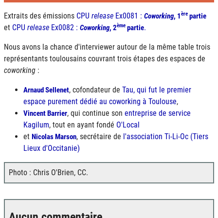
ère
Extraits des émissions
CPU
release
Ex0081 :
Coworking
, 1
partie
ème
et
CPU
release
Ex0082 :
.
Coworking
, 2
partie
Nous avons la chance d'interviewer autour de la même table trois
représentants toulousains couvrant trois étapes des espaces de
coworking
:
, cofondateur de
Tau, qui fut le premier
Arnaud Sellenet
espace purement dédié au coworking à Toulouse
,
, qui continue son
entreprise de service
Vincent Barrier
Kagilum
, tout en ayant fondé
O'Local
et
, secrétaire de
l'association Ti-Li-Oc (Tiers
Nicolas Marson
Lieux d'Occitanie)
Photo : Chris O'Brien, CC.
Aucun commentaire