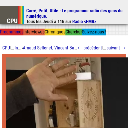
Carré, Petit, Utile
: Le programme radio des gens du
Aller au contenu
numérique.
Aller au menu
Tous les
Jeudi
à
11h
sur
Radio <FMR>
Aller à la recherche
Prog
ramme
s
I
n
t
ervie
w
es
Chron
ique
s
Chercher
Suivez-nous
!
CPU
⬜
Interviewes
›
Arnaud Sellenet, Vincent Barrier et Nicolas Marson, constructeurs d'espaces de coworking
←
précédent
⬜
suivant
→