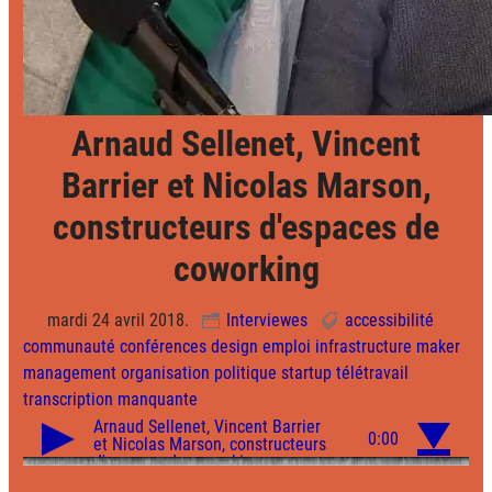
Arnaud Sellenet, Vincent
Barrier et Nicolas Marson,
constructeurs d'espaces de
coworking
mardi 24 avril 2018.
Interviewes
accessibilité
communauté
conférences
design
emploi
infrastructure
maker
management
organisation
politique
startup
télétravail
transcription manquante