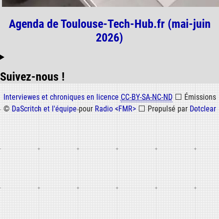
Agenda de Toulouse-Tech-Hub.fr (mai-juin
2026)
Suivez-nous !
Informations
Interviewes et chroniques en licence
CC-BY-SA-NC-ND
⬜
Émissions
©
DaScritch et l'équipe
pour
Radio <FMR>
⬜
Propulsé par
Dotclear