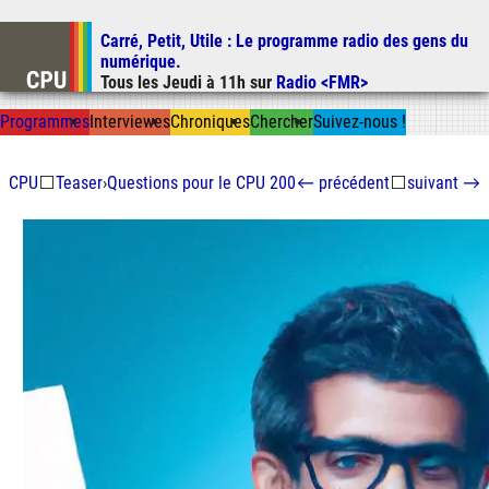
Carré, Petit, Utile
: Le programme radio des gens du
Aller au contenu
numérique.
Aller au menu
Tous les
Jeudi
à
11h
sur
Radio <FMR>
Aller à la recherche
Prog
ramme
s
I
n
t
ervie
w
es
Chron
ique
s
Chercher
Suivez-nous
!
CPU
⬜
Teaser
›
Questions pour le CPU 200
←
précédent
⬜
suivant
→