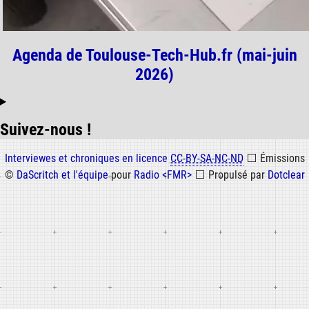
Agenda de Toulouse-Tech-Hub.fr (mai-juin
2026)
Suivez-nous !
Informations
Interviewes et chroniques en licence
CC-BY-SA-NC-ND
⬜
Émissions
©
DaScritch et l'équipe
pour
Radio <FMR>
⬜
Propulsé par
Dotclear