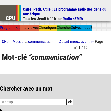
Carré, Petit, Utile
: Le programme radio des gens du
Aller au contenu
numérique.
Aller au menu
Tous les
Jeudi
à
11h
sur
Radio <FMR>
Aller à la recherche
Prog
ramme
s
I
n
t
ervie
w
es
Chron
ique
s
Chercher
Suivez-nous
!
CPU
⬜
Mots-clés
›
communication
›
C'était mieux
avant
⇐
Page
n° 1 / 16
Mot-clé
communication
Chercher avec un mot
ok