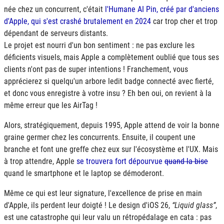
née chez un concurrent, c'était
l'Humane AI Pin, créé par d'anciens
d'Apple, qui s'est crashé brutalement en 2024
car trop cher et trop
dépendant de serveurs distants.
Le projet est nourri d'un bon sentiment : ne pas exclure les
déficients visuels, mais Apple a complètement oublié que tous ses
clients n'ont pas de super intentions ! Franchement, vous
apprécierez si quelqu'un arbore ledit badge connecté avec fierté,
et donc vous enregistre à votre insu ? Eh ben oui, on revient à la
même erreur que les AirTag !
Alors, stratégiquement, depuis 1995, Apple attend de voir la bonne
graine germer chez les concurrents. Ensuite, il coupent une
branche et font une greffe chez eux sur l'écosystème et l'UX. Mais
à trop attendre, Apple
se trouvera fort dépourvue
quand la bise
quand le smartphone et le laptop se démoderont.
Même ce qui est leur signature, l'excellence de prise en main
d'Apple, ils perdent leur doigté ! Le design d'iOS 26,
Liquid glass
,
est une catastrophe qui leur valu un rétropédalage en cata : pas