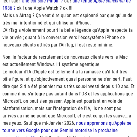
leur sac !
Une console Pinpin ?
ok !
une tenue
Apple collection
de
1986 ?
ok ! une Apple Watch ? ok !!!
Mais un Airtag ? Ça veut dire qu'on est espionné par quelqu'un de
très mal intentionné et qui utilise un iPhone.
L'AirTag a violemment pourri la belle légende qu'Apple respecte ta
vie privée ; quant à la conversion vers l'écosystème iPhone de
nouveaux clients attirés par l'AirTag, il est resté minime.
Non, le facteur de recrutement de nouveaux clients vers le Mac
est actuellement Windows 11 système agentique.
Le moteur d'IA d'Apple est tellement à la ramasse qu'il fait très
pâle figure, et qu'objectivement quasi personne ne s'en sert. Faut
dire que Siri a été pionnier mais très sous-investi depuis 10 ans. Et
comme il ne s'intègre pas autant dans l'OS et les applications que
Microsoft, on peut s'en passer. Apple est pourtant en voie de
platformisation, mais sur l'intégration de l'IA, ils ne sont pas
arrivés au même point que Microsoft, et c'est ce qui les sauve… à
mes yeux. Sauf que mi-Janvier 2026,
nous apprenons qu'Apple se
tourne vers Google pour que Gemini motorise la prochaine