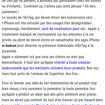
de clés qui se perdent, d'animaux qui gambadent chez les voisins
ou d'enfants… Comment ça, t'aimes pas cette phrase ? Eh ben,
justement !
Le succès de l'AirTag, qui devait driver des conversions vers
l'iPhone est vite entaché par des usages très désagréables :
espionnage, harcèlement,
outil de localisation pour vol…
Apple a
totalement manqué de clairvoyance sur les atteintes à la vie
privée, au point de devoir écrire en catastrophe des apps iPhone
pour détecter la présence indésirable d'AirTag à ta
et Android
proximité.
Apple a sûrement crû que tous ses clients ne sont que
bienveillance. Il faut dire qu'Apple
interdit à toute création
audiovisuelle que les méchants utilisent leurs produits.
Ben oui,
mais faut sortir de l'anneau de Cupertino, des fois…
Pour te donner une idée du fail monumental de ce produit trop
bien réussi, c'est surement la première, la toute première fois
qu'Apple a produit un objet que des gens achètent avec plaisir,
mais ne serait pas content du tout d'en trouver un par hasard dans