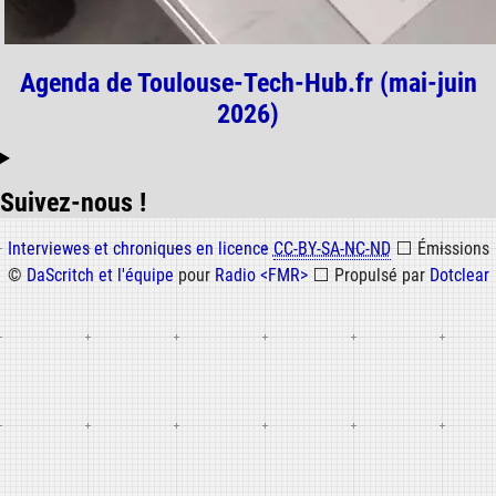
Agenda de Toulouse-Tech-Hub.fr (mai-juin
2026)
Suivez-nous !
Informations
Interviewes et chroniques en licence
CC-BY-SA-NC-ND
⬜
Émissions
©
DaScritch et l'équipe
pour
Radio <FMR>
⬜
Propulsé par
Dotclear