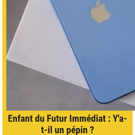
Enfant du Futur Immédiat : Y'a-
t-il un pépin ?