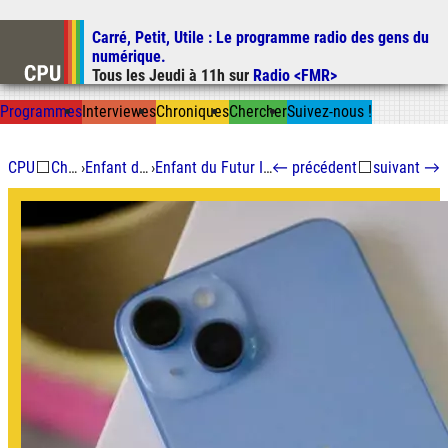
Carré, Petit, Utile
: Le programme radio des gens du
Aller au contenu
numérique.
Aller au menu
Tous les
Jeudi
à
11h
sur
Radio <FMR>
Aller à la recherche
Prog
ramme
s
I
n
t
ervie
w
es
Chron
ique
s
Chercher
Suivez-nous
!
CPU
⬜
Chroniques
›
Enfant du futur immédiat
›
Enfant du Futur Immédiat : Y'a-t-il un pépin ?
←
précédent
⬜
suivant
→