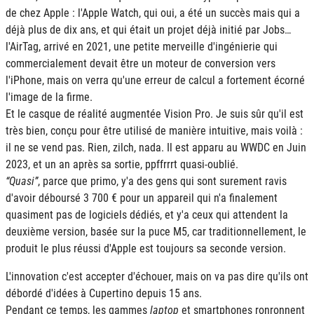
de chez Apple : l'Apple Watch, qui oui, a été un succès mais qui a
déjà plus de dix ans, et qui était un projet déjà initié par Jobs…
l'AirTag, arrivé en 2021, une petite merveille d'ingénierie qui
commercialement devait être un moteur de conversion vers
l'iPhone, mais on verra qu'une erreur de calcul a fortement écorné
l'image de la firme.
Et le casque de réalité augmentée Vision Pro. Je suis sûr qu'il est
très bien, conçu pour être utilisé de manière intuitive, mais voilà :
il ne se vend pas. Rien, zilch, nada. Il est apparu au WWDC en Juin
2023, et un an après sa sortie, ppffrrrt quasi-oublié.
Quasi
, parce que primo, y'a des gens qui sont surement ravis
d'avoir déboursé 3 700 € pour un appareil qui n'a finalement
quasiment pas de logiciels dédiés, et y'a ceux qui attendent la
deuxième version, basée sur la puce M5, car traditionnellement, le
produit le plus réussi d'Apple est toujours sa seconde version.
L'innovation c'est accepter d'échouer, mais on va pas dire qu'ils ont
débordé d'idées à Cupertino depuis 15 ans.
Pendant ce temps, les gammes
laptop
et smartphones ronronnent