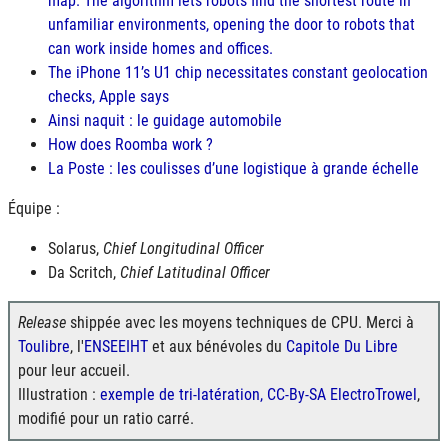
map. The algorithm lets robots find the shortest route in
unfamiliar environments, opening the door to robots that
can work inside homes and offices.
The iPhone 11’s U1 chip necessitates constant geolocation
checks, Apple says
Ainsi naquit : le guidage automobile
How does Roomba work ?
La Poste : les coulisses d’une logistique à grande échelle
Équipe :
Solarus,
Chief Longitudinal Officer
Da Scritch,
Chief Latitudinal Officer
Release
shippée avec les moyens techniques de CPU. Merci à
Toulibre
, l'
ENSEEIHT
et aux bénévoles du
Capitole Du Libre
pour leur accueil.
Illustration :
exemple de tri-latération, CC-By-SA ElectroTrowel
,
modifié pour un ratio carré.