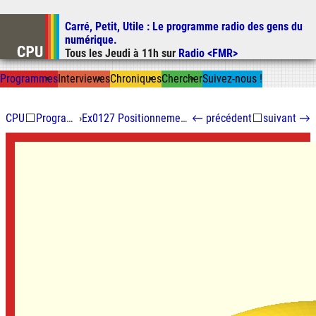
Carré, Petit, Utile
: Le programme radio des gens du
Aller au contenu
numérique.
Aller au menu
Tous les
Jeudi
à
11h
sur
Radio <FMR>
Aller à la recherche
Prog
ramme
s
I
n
t
ervie
w
es
Chron
ique
s
Chercher
Suivez-nous
!
CPU
⬜
Programmes
›
Ex0127 Positionnement in-doors
←
précédent
⬜
suivant
→