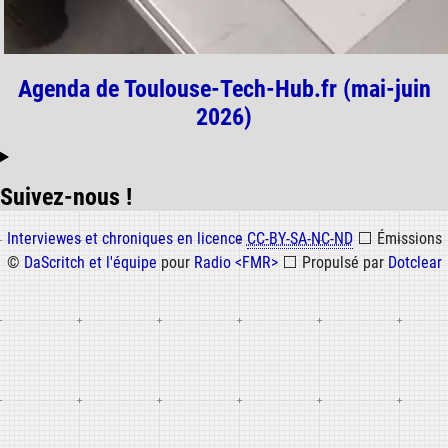
Agenda de Toulouse-Tech-Hub.fr (mai-juin
2026)
Suivez-nous !
Informations
Interviewes et chroniques en licence
CC-BY-SA-NC-ND
⬜
Émissions
©
DaScritch et l'équipe
pour
Radio <FMR>
⬜
Propulsé par
Dotclear