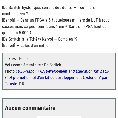
[Da Scritch, hystérique, serrant des dents] — …oui mais
combieeeeen ?
[Benoît] — Dans un
FPGA
à 5 €, quelques milliers de
LUT
à tout
casser, mais ça peut tenir dans 1 mm². Dans un
FPGA
haut-de-
gamme à 5 000 €…
[Da Scritch, à la Tchéky Karyo] — Combien ??
[Benoît] — …plus d’un million.
Textes : Benoit
Voix complémentaire : Da Scritch
Photo :
DE0-Nano FPGA Development and Education Kit
,
pack-
shot
promotionnel d'un kit de développement Cyclone IV par
Terasic
. D.R.
Aucun commentaire