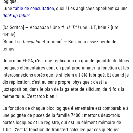
logique,
…une
table de consultation
, quoi ! Les angliches appellent ça une
look-up table
.
[Da Scritch] — Aaaaaaah ! Une
L. U. T.
! une
LUT
, hein ? [rire
débile]
[Benoit se
facepalm
et reprend] — Bon, on a assez perdu de
temps !
Donc mon
FPGA
, c’est une réplication en grande quantité de blocs
logiques élémentaires dont on peut programmer la fonction et les
interconnexions après que le silicium ait été fabriqué. Et quand je
dis réplication, c’est au sens propre, physique : c’est la
juxtaposition, dans le plan de la galette de silicium, de N fois la
même tuile. C’est trop bien !
La fonction de chaque bloc logique élémentaire est comparable à
une poignée de puces de la famille 7400 : mettons deux-trois
portes logiques et un registre, qui est un élément mémoire de
1 bit. C’est la fonction de transfert calculée par ces quelques