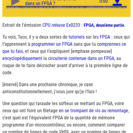
Extrait de l'émission
CPU
release
Ex0233 :
.
FPGA
, deuxième partie
Tu vois, Tuco, il y a deux sortes de
tutoriels
sur les
FPGA
: ceux qui
t’apprennent à
programmer un
FPGA
sans que tu
comprennes ce
que tu fais
, et ceux qui t’expliquent [emphase pompeuse]
encyclopédiquement
la
circuiterie contenue dans un
FPGA
, au
risque de te faire décrocher avant d’arriver à la première ligne de
code.
[énervé] Dans une prochaine chronique, je case
anticonstitutionnellement, j’vous jure qu’je l’fais !
Une question qui taraude les softeux se mettant au
FPGA
, voire
ceux qui ont foiré un filetage
en se trompant de vis au remontage,
c’est quel est l’équivalent
FPGA
de la quantité de mémoire
programme d’un microcontrôleur, ou encore, comment comparer
un nombre de lignes de code
VHDL
avec un nombre de lignes de