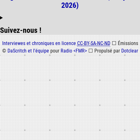
2026)
Suivez-nous !
Informations
Interviewes et chroniques en licence
CC-BY-SA-NC-ND
⬜
Émissions
©
DaScritch et l'équipe
pour
Radio <FMR>
⬜
Propulsé par
Dotclear