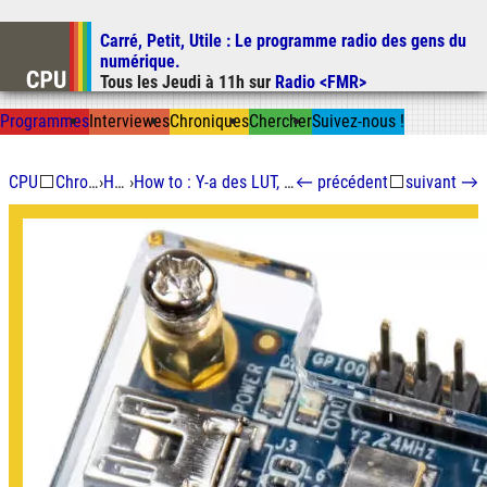
Carré, Petit, Utile
: Le programme radio des gens du
Aller au contenu
numérique.
Aller au menu
Tous les
Jeudi
à
11h
sur
Radio <FMR>
Aller à la recherche
Prog
ramme
s
I
n
t
ervie
w
es
Chron
ique
s
Chercher
Suivez-nous
!
CPU
⬜
Chroniques
›
How to
›
How to : Y-a des LUT, hein, dans un FPGA ?
←
précédent
⬜
suivant
→