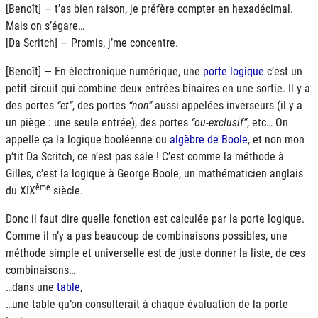
[Benoît] — t’as bien raison, je préfère compter en hexadécimal.
Mais on s’égare…
[Da Scritch] — Promis, j’me concentre.
[Benoît] — En électronique numérique, une
porte logique
c’est un
petit circuit qui combine deux entrées binaires en une sortie. Il y a
des portes
et
, des portes
non
aussi appelées inverseurs (il y a
un piège : une seule entrée), des portes
ou-exclusif
, etc… On
appelle ça la logique booléenne ou
algèbre de Boole
, et non mon
p’tit Da Scritch, ce n’est pas sale ! C’est comme la méthode à
Gilles, c’est la logique à George Boole, un mathématicien anglais
ème
du XIX
siècle.
Donc il faut dire quelle fonction est calculée par la porte logique.
Comme il n’y a pas beaucoup de combinaisons possibles, une
méthode simple et universelle est de juste donner la liste, de ces
combinaisons…
…dans une
table
,
…une table qu’on consulterait à chaque évaluation de la porte