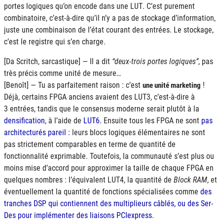
portes logiques qu’on encode dans une
LUT
. C’est purement
combinatoire, c’est-à-dire qu’il n’y a pas de stockage d’information,
juste une combinaison de l’état courant des entrées. Le stockage,
c’est le registre qui s’en charge.
[Da Scritch, sarcastique] — Il a dit
deux-trois portes logiques
, pas
très précis comme unité de mesure…
[Benoît] — Tu as parfaitement raison : c’est
!
une unité marketing
Déjà, certains
FPGA
anciens avaient des
LUT3
, c’est-à-dire à
3 entrées, tandis que le consensus moderne serait plutôt à la
densification
, à l’aide de
LUT6
. Ensuite tous les
FPGA
ne sont
pas
architecturés pareil :
leurs blocs logiques élémentaires ne sont
pas strictement comparables en terme de quantité de
fonctionnalité exprimable. Toutefois, la communauté s’est plus ou
moins mise d’accord pour approximer la taille de chaque
FPGA
en
quelques nombres : l’équivalent
LUT4
, la quantité de
Block RAM
, et
éventuellement la quantité de fonctions spécialisées comme
des
tranches
DSP
qui contiennent des multiplieurs câblés, ou des Ser-
Des pour implémenter des liaisons PCIexpress
.