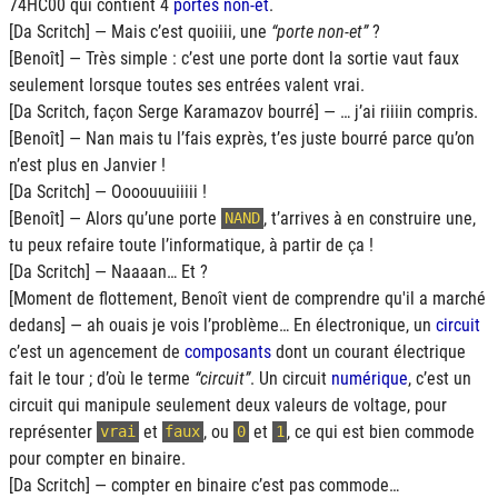
74HC00 qui contient 4
portes non-et
.
[Da Scritch] — Mais c’est quoiiii, une
porte non-et
?
[Benoît] — Très simple : c’est une porte dont la sortie vaut faux
seulement lorsque toutes ses entrées valent vrai.
[Da Scritch, façon Serge Karamazov bourré] — … j’ai riiiin compris.
[Benoît] — Nan mais tu l’fais exprès, t’es juste bourré parce qu’on
n’est plus en Janvier !
[Da Scritch] — Oooouuuiiiii !
[Benoît] — Alors qu’une porte
, t’arrives à en construire une,
NAND
tu peux refaire toute l’informatique, à partir de ça !
[Da Scritch] — Naaaan… Et ?
[Moment de flottement, Benoît vient de comprendre qu'il a marché
dedans] — ah ouais je vois l’problème… En électronique, un
circuit
c’est un agencement de
composants
dont un courant électrique
fait le tour ; d’où le terme
circuit
. Un circuit
numérique
, c’est un
circuit qui manipule seulement deux valeurs de voltage, pour
représenter
et
, ou
et
, ce qui est bien commode
vrai
faux
0
1
pour compter en binaire.
[Da Scritch] — compter en binaire c’est pas commode…