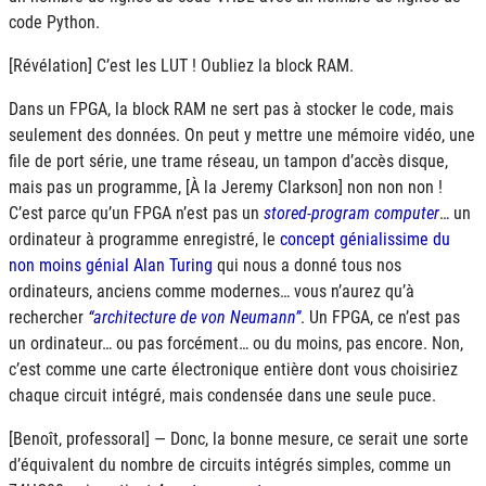
code Python.
[Révélation] C’est les
LUT
! Oubliez la block
RAM
.
Dans un
FPGA
, la block
RAM
ne sert pas à stocker le code, mais
seulement des données. On peut y mettre une mémoire vidéo, une
file de port série, une trame réseau, un tampon d’accès disque,
mais pas un programme, [À la Jeremy Clarkson] non non non !
C’est parce qu’un
FPGA
n’est pas un
stored-program computer
… un
ordinateur à programme enregistré, le
concept génialissime du
non moins génial Alan Turing
qui nous a donné tous nos
ordinateurs, anciens comme modernes… vous n’aurez qu’à
rechercher
architecture de von Neumann
. Un
FPGA
, ce n’est pas
un ordinateur… ou pas forcément… ou du moins, pas encore. Non,
c’est comme une carte électronique entière dont vous choisiriez
chaque circuit intégré, mais condensée dans une seule puce.
[Benoît, professoral] — Donc, la bonne mesure, ce serait une sorte
d’équivalent du nombre de circuits intégrés simples, comme un