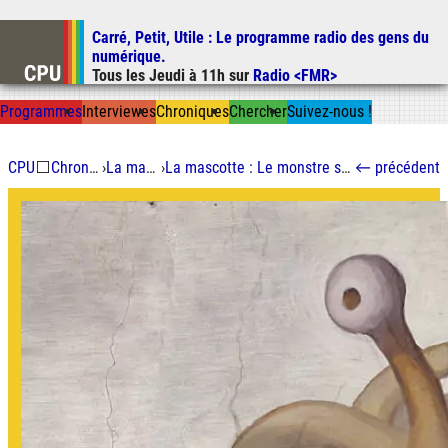
Carré, Petit, Utile
: Le programme radio des gens du
Aller au contenu
numérique.
Aller au menu
Tous les
Jeudi
à
11h
sur
Radio <FMR>
Aller à la recherche
Prog
ramme
s
I
n
t
ervie
w
es
Chron
ique
s
Chercher
Suivez-nous
!
CPU
⬜
Chroniques
›
La mascotte
›
La mascotte : Le monstre spaghetti volant
←
précédent