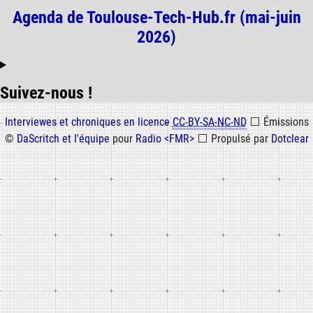
Agenda de Toulouse-Tech-Hub.fr (mai-juin
2026)
Suivez-nous !
Informations
Interviewes et chroniques en licence
CC-BY-SA-NC-ND
⬜
Émissions
©
DaScritch et l'équipe
pour
Radio <FMR>
⬜
Propulsé par
Dotclear