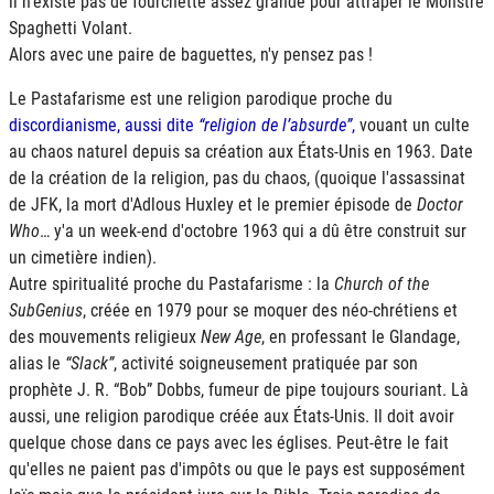
il n'existe pas de fourchette assez grande pour attraper le Monstre
Spaghetti Volant.
Alors avec une paire de baguettes, n'y pensez pas !
Le Pastafarisme est une religion parodique proche du
discordianisme, aussi dite
religion de l’absurde
,
vouant un culte
au chaos naturel depuis sa création aux États-Unis en 1963. Date
de la création de la religion, pas du chaos, (quoique l'assassinat
de
JFK
, la mort d'Adlous Huxley et le premier épisode de
Doctor
Who
… y'a un week-end d'octobre 1963 qui a dû être construit sur
un cimetière indien).
Autre spiritualité proche du Pastafarisme : la
Church of the
SubGenius
, créée en 1979 pour se moquer des néo-chrétiens et
des mouvements religieux
New Age
, en professant le Glandage,
alias le
Slack
, activité soigneusement pratiquée par son
prophète J. R. “Bob” Dobbs, fumeur de pipe toujours souriant. Là
aussi, une religion parodique créée aux États-Unis. Il doit avoir
quelque chose dans ce pays avec les églises. Peut-être le fait
qu'elles ne paient pas d'impôts ou que le pays est supposément