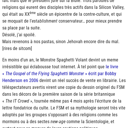
laïc mais que le président jure sur la Bible. Trois parodies de
religions qui eurent des disciples très actifs dans la Silicon Valley,
ème
qui était au XX
siècle un épicentre de la contre-culture, et qui
se moquait de l'
establishment
conservateur… pour mieux prendre
sa place par la suite.
Désolé, j'ai spoilé.
Mais revenons à nos pastas, sinon Jehovah encore dire du mal.
[rires de sitcom]
En moins d'un an, le Monstre Spaghetti Volant devint un meme
irrésistible qui éclabousse tout internet. À tel point que
le livre
«
The Gospel of the Flying Spaghetti Monster
» écrit par Bobby
Henderson en 2006
devint un réel succès de vente en librairie. Les
téléspectateurs avertis virent une copie du dessin originel du
FSM
dans les décors de la première saison de la série britannique
«
The IT Crowd
», tournée même pas 4 mois après l'écriture de la
lettre fondatrice du culte. Le
FSM
et sa mythologie seront très vite
adoptés par les groupes s'opposant à des religions comme les
mormons ou à des sectes
new-age
comme la Scientologie, et