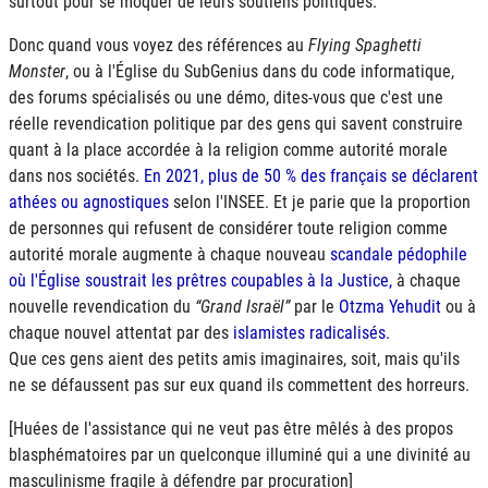
surtout pour se moquer de leurs soutiens politiques.
Donc quand vous voyez des références au
Flying Spaghetti
Monster
, ou à l'Église du SubGenius dans du code informatique,
des forums spécialisés ou une démo, dites-vous que c'est une
réelle revendication politique par des gens qui savent construire
quant à la place accordée à la religion comme autorité morale
dans nos sociétés.
En 2021, plus de 50 % des français se déclarent
athées ou agnostiques
selon l'
INSEE
. Et je parie que la proportion
de personnes qui refusent de considérer toute religion comme
autorité morale augmente à chaque nouveau
scandale pédophile
où l'Église soustrait les prêtres coupables à la Justice,
à chaque
nouvelle revendication du
Grand Israël
par le
Otzma Yehudit
ou à
chaque nouvel attentat par des
islamistes radicalisés.
Que ces gens aient des petits amis imaginaires, soit, mais qu'ils
ne se défaussent pas sur eux quand ils commettent des horreurs.
[Huées de l'assistance qui ne veut pas être mêlés à des propos
blasphématoires par un quelconque illuminé qui a une divinité au
masculinisme fragile à défendre par procuration]