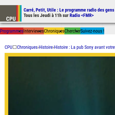
Carré, Petit, Utile
: Le programme radio des gens
Tous les
Jeudi
à
11h
sur
Radio <FMR>
Prog
ramme
s
I
n
t
ervie
w
es
Chron
ique
s
Chercher
Suivez-nous
!
CPU
⬜
Chroniques
›
Histoire
›
Histoire : La pub Sony avant votre