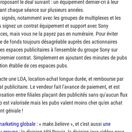
proposant le
deal
suivant : un équipement dernier-cri à leur
vant chaque séance sur plusieurs années.
nt signés, notamment avec les groupes de multiplexes et les
s signez un contrat équipement et support avec Sony
ices, mais vous ne la payez pas en numéraire. Pour éviter
vée de fonds toujours désagréable auprès des actionnaires
es espaces publicitaires à l'ensemble du groupe Sony sur
premier contrat. Simplement en ajoutant des minutes de pubs
ation établie de ces espaces pubs.
racte une
LOA
, location-achat longue durée, et rembourse par
t publicitaire. Le vendeur fait l'avance de paiement, et est
tion entre filiales plaçant des publicités sans qu'aucun flux
 pro est valorisée mais les pubs valent moins cher qu'en achat
nt géniale !
arketing globale :
«
make.believe
», et c'est aussi
une
u groupe :
la division télé Bravia, la division jeux-vidéos pour