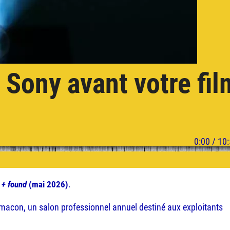
b Sony avant votre fil
.
 + found
(mai 2026)
macon, un salon professionnel annuel destiné aux exploitants