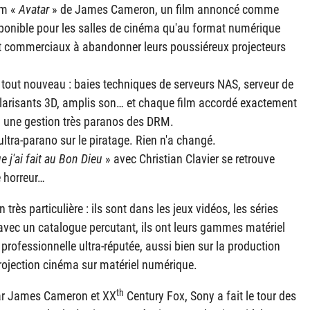
lm «
Avatar
» de James Cameron, un film annoncé comme
isponible pour les salles de cinéma qu'au format numérique
ant commerciaux à abandonner leurs poussiéreux projecteurs
 tout nouveau : baies techniques de serveurs
NAS
, serveur de
olarisants 3D, amplis son… et chaque film accordé exactement
 une gestion très paranos des
DRM
.
ultra-parano sur le piratage. Rien n'a changé.
e j'ai fait au Bon Dieu
» avec Christian Clavier se retrouve
e horreur…
rès particulière : ils sont dans les jeux vidéos, les séries
 avec un catalogue percutant, ils ont leurs gammes matériel
rofessionnelle ultra-réputée, aussi bien sur la production
rojection cinéma sur matériel numérique.
th
r James Cameron et XX
Century Fox, Sony a fait le tour des