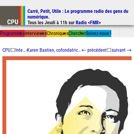
Carré, Petit, Utile
: Le programme radio des gens du
Aller au contenu
numérique.
Aller au menu
Tous les
Jeudi
à
11h
sur
Radio <FMR>
Aller à la recherche
Prog
ramme
s
I
n
t
ervie
w
es
Chron
ique
s
Chercher
Suivez-nous
!
CPU
⬜
Interviewes
›
Karen Bastien, cofondatrice du studio de dataviz WeDoData
←
précédent
⬜
suivant
→