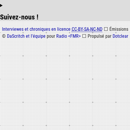
Suivez-nous !
Informations
Interviewes et chroniques en licence
CC-BY-SA-NC-ND
⬜
Émissions
©
DaScritch et l'équipe
pour
Radio <FMR>
⬜
Propulsé par
Dotclear