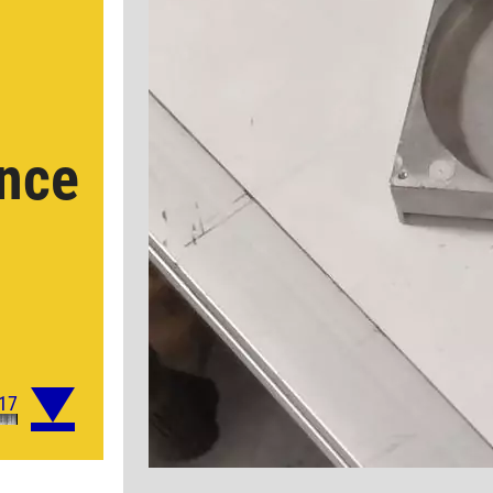
ance
é