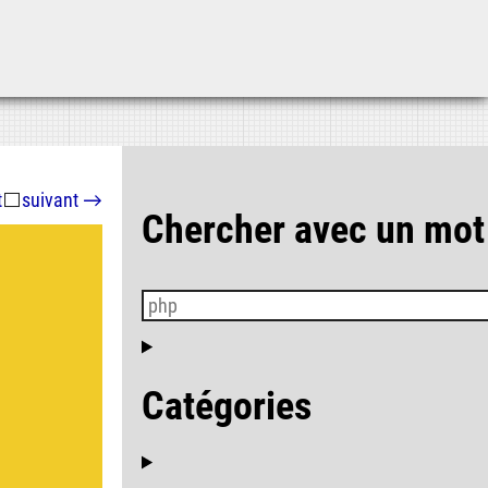
Aller au contenu
Aller au menu
Aller à la recherche
t
⬜
suivant
→
Chercher avec un mot
Catégories