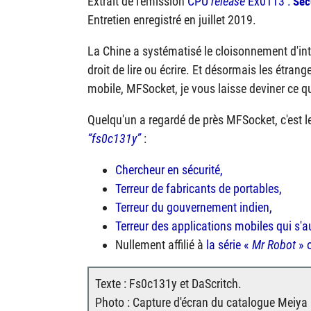
Extrait de l'émission
CPU
release
Ex0113 :
Séc
Entretien enregistré en juillet 2019.
La Chine a systématisé le cloisonnement d'in
droit de lire ou écrire. Et désormais les étran
mobile, MFSocket, je vous laisse deviner ce qu
Quelqu'un a regardé de près MFSocket, c'est l
fs0c131y
:
Chercheur en sécurité,
Terreur de fabricants de portables,
Terreur du gouvernement indien,
Terreur des applications mobiles qui s
Nullement affilié à
la série «
Mr Robot
» 
Texte : Fs0c131y et DaScritch.
Photo : Capture d'écran du catalogue Meiya 