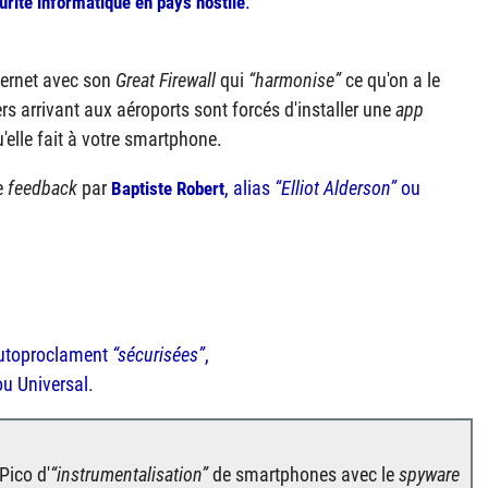
.
urité informatique en pays hostile
ternet avec son
Great Firewall
qui
harmonise
ce qu'on a le
gers arrivant aux aéroports sont forcés d'installer une
app
'elle fait à votre smartphone.
e
feedback
par
, alias
Elliot Alderson
ou
Baptiste Robert
'autoproclament
sécurisées
,
ou Universal
.
Pico d'
instrumentalisation
de smartphones avec le
spyware