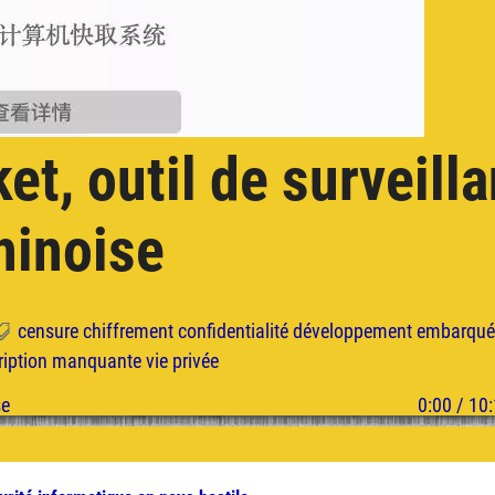
t, outil de surveill
hinoise
censure
chiffrement
confidentialité
développement
embarqu
ription manquante
vie privée