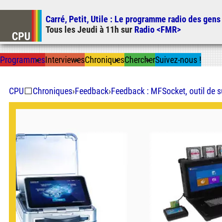
Carré, Petit, Utile
: Le programme radio des gens
Tous les
Jeudi
à
11h
sur
Radio <FMR>
Prog
ramme
s
I
n
t
ervie
w
es
Chron
ique
s
Chercher
Suivez-nous
!
CPU
⬜
Chroniques
›
Feedback
›
Feedback : MFSocket, outil de s