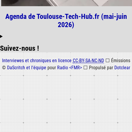
Agenda de Toulouse-Tech-Hub.fr (mai-juin
2026)
Suivez-nous !
Informations
Interviewes et chroniques en licence
CC-BY-SA-NC-ND
⬜
Émissions
©
DaScritch et l'équipe
pour
Radio <FMR>
⬜
Propulsé par
Dotclear