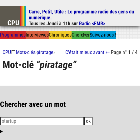
Carré, Petit, Utile
: Le programme radio des gens du
Aller au contenu
numérique.
Aller au menu
Tous les
Jeudi
à
11h
sur
Radio <FMR>
Aller à la recherche
Prog
ramme
s
I
n
t
ervie
w
es
Chron
ique
s
Chercher
Suivez-nous
!
CPU
⬜
Mots-clés
›
piratage
›
C'était mieux
avant
⇐
Page n° 1 / 4
Mot-clé
piratage
Chercher avec un mot
ok