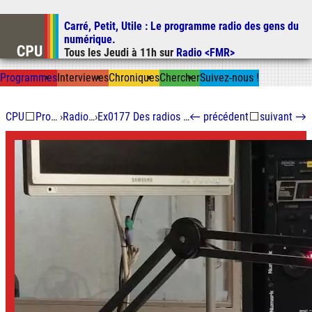
Carré, Petit, Utile
: Le programme radio des gens du
Aller au contenu
numérique.
Aller au menu
Tous les
Jeudi
à
11h
sur
Radio <FMR>
Aller à la recherche
Prog
ramme
s
I
n
t
ervie
w
es
Chron
ique
s
Chercher
Suivez-nous
!
CPU
⬜
Programmes
›
Radio numérique
›
Ex0177 Des radios libres aux grands réseaux FM
←
précédent
⬜
suivant
→