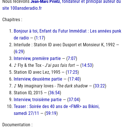
Nous recevons
, fondateur et principal auteur du
Jean-Marc Printz
site 100ansderadio.fr
Chapitres :
Bonjour à toi, Enfant du Futur Immédiat : Les années punk
de radio
— (
1:17
)
Interlude : Station ID avec Dusport et Monsieur K, 1992 —
(
6:29
)
Interview, première partie
— (
7:07
)
♪ Fly & the Tox -
J'ai pas fais fort
— (
14:53
)
Station ID avec Lez, 1995 — (
17:25
)
Interview, deuxième partie
— (
17:40
)
♪ My imaginary loves -
The dark shadow
— (
33:22
)
Station ID, 2015 — (
36:54
)
Interview, troisième partie
— (
37:04
)
Teaser : Soirée des 40 ans de <FMR> au Bikini,
samedi 27/11
— (
59:19
)
Documentation :