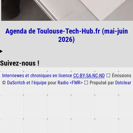
Agenda de Toulouse-Tech-Hub.fr (mai-juin
2026)
Suivez-nous !
Informations
Interviewes et chroniques en licence
CC-BY-SA-NC-ND
⬜
Émissions
©
DaScritch et l'équipe
pour
Radio <FMR>
⬜
Propulsé par
Dotclear