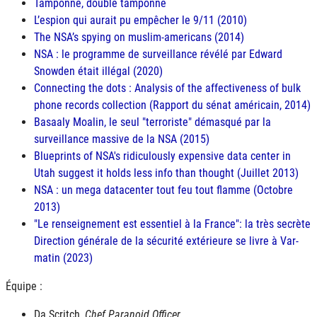
Tamponné, double tamponné
L’espion qui aurait pu empêcher le 9/11 (2010)
The NSA’s spying on muslim-americans (2014)
NSA : le programme de surveillance révélé par Edward
Snowden était illégal (2020)
Connecting the dots : Analysis of the affectiveness of bulk
phone records collection (Rapport du sénat américain, 2014)
Basaaly Moalin, le seul "terroriste" démasqué par la
surveillance massive de la NSA (2015)
Blueprints of NSA's ridiculously expensive data center in
Utah suggest it holds less info than thought (Juillet 2013)
NSA : un mega datacenter tout feu tout flamme (Octobre
2013)
"Le renseignement est essentiel à la France": la très secrète
Direction générale de la sécurité extérieure se livre à Var-
matin (2023)
Équipe :
Da Scritch,
Chef Paranoid Officer