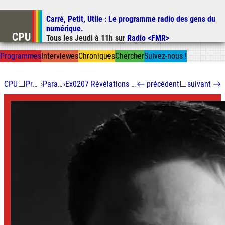
Carré, Petit, Utile
: Le programme radio des gens du
Aller au contenu
numérique.
Aller au menu
Tous les
Jeudi
à
11h
sur
Radio <FMR>
Aller à la recherche
Prog
ramme
s
I
n
t
ervie
w
es
Chron
ique
s
Chercher
Suivez-nous
!
CPU
⬜
Programmes
›
Paranoid android
›
Ex0207 Révélations Snowden, 10 ans après, première partie
←
précédent
⬜
suivant
→