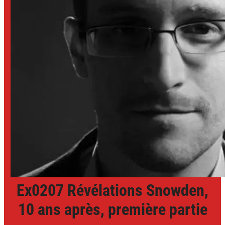
Ex0207 Révélations Snowden,
10 ans après, première partie