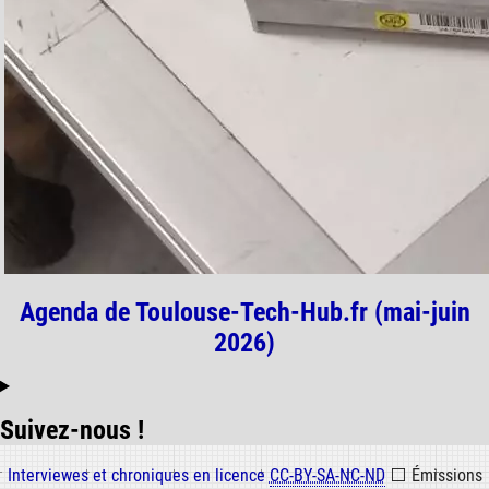
Agenda de Toulouse-Tech-Hub.fr (mai-juin
2026)
Suivez-nous !
Informations
Interviewes et chroniques en licence
CC-BY-SA-NC-ND
⬜
Émissions