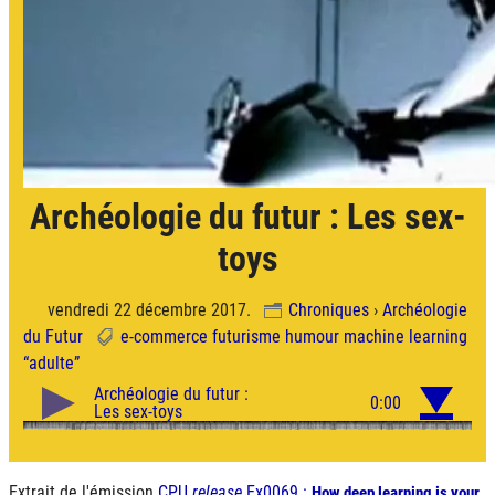
Archéologie du futur : Les sex-
toys
vendredi 22 décembre 2017.
Chroniques
›
Archéologie
du Futur
e-commerce
futurisme
humour
machine learning
“adulte”
Extrait de l'émission
CPU
release
Ex0069 :
How deep learning is your