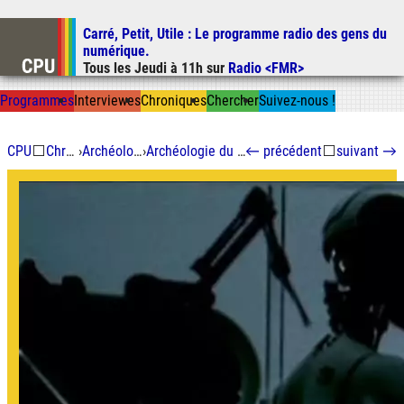
Carré, Petit, Utile
: Le programme radio des gens du
Aller au contenu
numérique.
Aller au menu
Tous les
Jeudi
à
11h
sur
Radio <FMR>
Aller à la recherche
Prog
ramme
s
I
n
t
ervie
w
es
Chron
ique
s
Chercher
Suivez-nous
!
CPU
⬜
Chroniques
›
Archéologie du Futur
›
Archéologie du futur : Les sex-toys
←
précédent
⬜
suivant
→