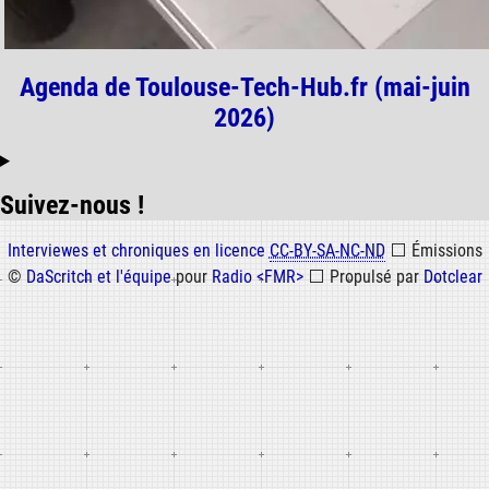
Agenda de Toulouse-Tech-Hub.fr (mai-juin
2026)
Suivez-nous !
Informations
Interviewes et chroniques en licence
CC-BY-SA-NC-ND
⬜
Émissions
©
DaScritch et l'équipe
pour
Radio <FMR>
⬜
Propulsé par
Dotclear