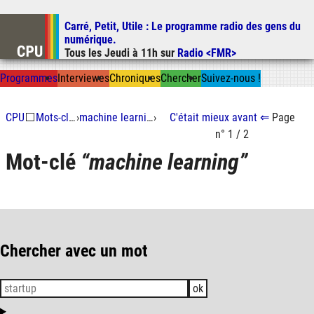
Carré, Petit, Utile
: Le programme radio des gens du
Aller au contenu
numérique.
Aller au menu
Tous les
Jeudi
à
11h
sur
Radio <FMR>
Aller à la recherche
Prog
ramme
s
I
n
t
ervie
w
es
Chron
ique
s
Chercher
Suivez-nous
!
CPU
⬜
Mots-clés
›
machine learning
›
C'était mieux
avant
⇐
Page
n° 1 / 2
Mot-clé
machine learning
Chercher avec un mot
ok