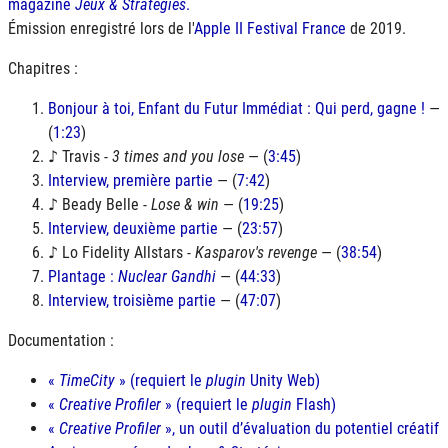
magazine
Jeux & Stratégies
.
Émission enregistré lors de l'
Apple II Festival France
de 2019.
Chapitres :
Bonjour à toi, Enfant du Futur Immédiat : Qui perd, gagne !
—
(
1:23
)
♪ Travis -
3 times and you lose
— (
3:45
)
Interview, première partie
— (
7:42
)
♪ Beady Belle -
Lose & win
— (
19:25
)
Interview, deuxième partie
— (
23:57
)
♪ Lo Fidelity Allstars -
Kasparov's revenge
— (
38:54
)
Plantage :
Nuclear Gandhi
— (
44:33
)
Interview, troisième partie
— (
47:07
)
Documentation :
«
TimeCity
» (requiert le
plugin
Unity Web)
«
Creative Profiler
» (requiert le
plugin
Flash)
«
Creative Profiler
», un outil d’évaluation du potentiel créatif