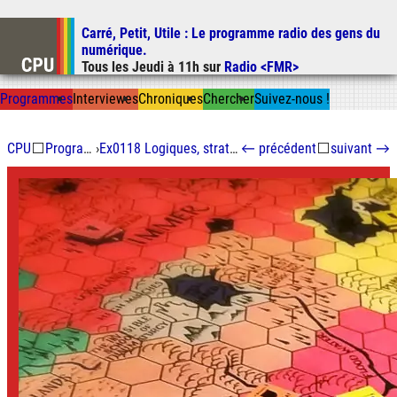
Carré, Petit, Utile
: Le programme radio des gens du
Aller au contenu
numérique.
Aller au menu
Tous les
Jeudi
à
11h
sur
Radio <FMR>
Aller à la recherche
Prog
ramme
s
I
n
t
ervie
w
es
Chron
ique
s
Chercher
Suivez-nous
!
CPU
⬜
Programmes
›
Ex0118 Logiques, stratégies et jeux
←
précédent
⬜
suivant
→