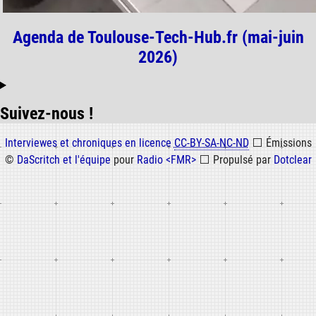
Agenda de Toulouse-Tech-Hub.fr (mai-juin
2026)
Suivez-nous !
Informations
Interviewes et chroniques en licence
CC-BY-SA-NC-ND
⬜
Émissions
©
DaScritch et l'équipe
pour
Radio <FMR>
⬜
Propulsé par
Dotclear