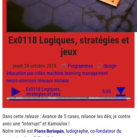
Ex0118 Logiques, stratégies et
jeux
jeudi 24 octobre 2019.
Programmes
design
éducation
jeu vidéo
machine learning
management
neuro-sciences
réseaux sociaux
Dans cette
release
: Avance de 5 cases, relance les dés, je contre
avec une
interrupt
et Kamoulox !
Notre invité est
, ludographe, co-fondateur du
Pierre Berloquin