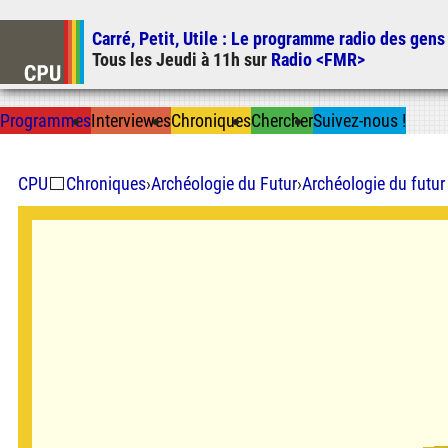
Carré, Petit, Utile
: Le programme radio des gens
Tous les
Jeudi
à
11h
sur
Radio <FMR>
Prog
ramme
s
I
n
t
ervie
w
es
Chron
ique
s
Chercher
Suivez-nous
!
CPU
⬜
Chroniques
›
Archéologie du Futur
›
Archéologie du futur 