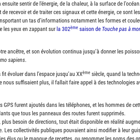
ensuite sentir de l'énergie, de la chaleur, à la surface de l’océan
de recevoir et de traiter ces signaux et cette énergie, ce sont les
transportant un tas d’informations notamment les formes et coule
ème
ève les yeux en zappant sur
la 302
saison de
Touche pas à mo
tre ancêtre, et son évolution continua jusqu’à donner les poisso
mo sapiens
.
ème
s fit évoluer dans l’espace jusqu’au XX
siècle, quand la techno
e nous suffisaient plus, il fallait faire appel à des technologies
rs
GPS
furent ajoutés dans les téléphones, et les hommes de ce
dants que tous les panneaux des routes furent supprimés.
 plus besoin de directions, tout était disponible en réalité augm
. Les collectivités publiques pouvaient ainsi modifier à leur guis
 des élus ou le manque de recettes, ou renommer les noms des 