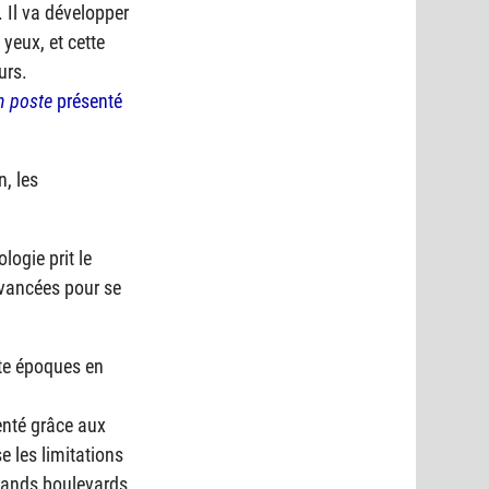
. Il va développer
 yeux, et cette
urs.
n poste
présenté
n, les
logie prit le
 avancées pour se
tte époques en
enté grâce aux
e les limitations
grands boulevards