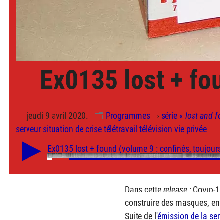
Ex0135 lost + fo
jeudi 9 avril 2020.
Programmes
›
série «
lost and 
serveur
situation de crise
télétravail
télévision
vie privée
Dans cette
release
:
Covid
-1
construire des masques, enf
Suite de l'
émission de la se