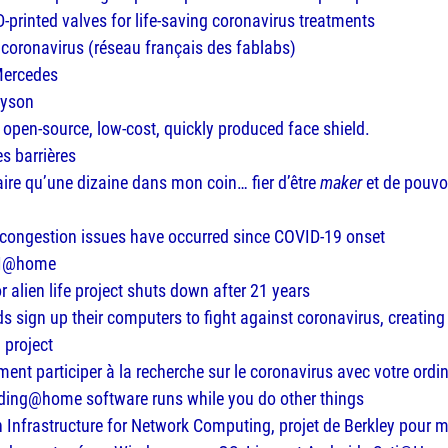
-printed valves for life-saving coronavirus treatments
n coronavirus (réseau français des fablabs)
 Mercedes
 Dyson
n open-source, low-cost, quickly produced face shield.
s barrières
aire qu’une dizaine dans mon coin… fier d’être
maker
et de pouvoi
 congestion issues have occurred since
COVID
-19 onset
ETI@home
alien life project shuts down after 21 years
 sign up their computers to fight against coronavirus, creating
 project
t participer à la recherche sur le coronavirus avec votre ordin
olding@home software runs while you do other things
Infrastructure for Network Computing, projet de Berkley pour m