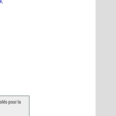
e,
lés pour la