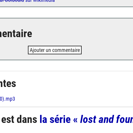
entaire
Ajouter un commentaire
ntes
20).mp3
est dans
la série «
lost and fou