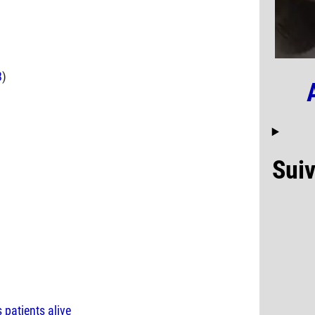
8
)
Suiv
 patients alive