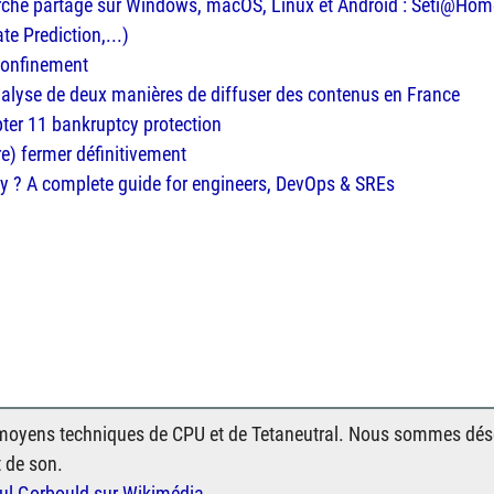
erche partagé sur Windows, macOS, Linux et Android : Seti@Hom
e Prediction,...)
 confinement
analyse de deux manières de diffuser des contenus en France
ter 11 bankruptcy protection
re) fermer définitivement
 ? A complete guide for engineers, DevOps & SREs
moyens techniques de CPU et de Tetaneutral. Nous sommes déso
t de son.
ul Gorbould
sur Wikimédia