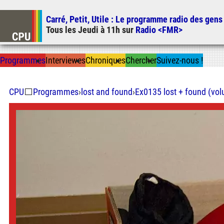
Carré, Petit, Utile
: Le programme radio des gens
Tous les
Jeudi
à
11h
sur
Radio <FMR>
Prog
ramme
s
I
n
t
ervie
w
es
Chron
ique
s
Chercher
Suivez-nous
!
CPU
⬜
Programmes
›
lost and found
›
Ex0135 lost + found (volu