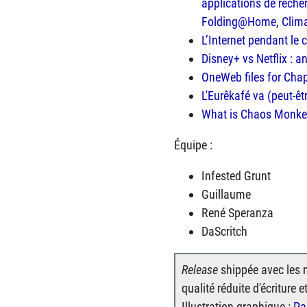
applications de rech
Folding@Home, Climat
L’Internet pendant le
Disney+ vs Netflix : 
OneWeb files for Chap
L'Eurêkafé va (peut-êt
What is Chaos Monkey
Équipe :
Infested Grunt
Guillaume
René Speranza
DaScritch
Release
shippée avec les 
qualité réduite d'écriture e
Illustration graphique :
Pa