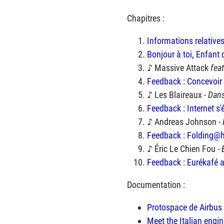
Chapitres :
Informations relatives
Bonjour à toi, Enfant 
♪ Massive Attack
fea
Feedback : Concevoir u
♪ Les Blaireaux -
Dans
Feedback : Internet s'é
♪ Andreas Johnson -
Feedback : Folding
♪ Éric Le Chien Fou -
Feedback : Eurékafé 
Documentation :
Protospace de Airbus 
Meet the Italian engin