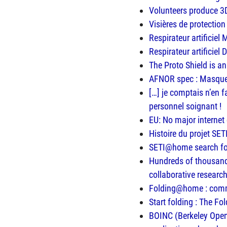
Volunteers produce 3D
Visières de protectio
Respirateur artificiel
Respirateur artificiel
The Proto Shield is a
AFNOR
spec : Masque
[…] je comptais n’en f
personnel soignant !
EU: No major internet
Histoire du projet S
SETI@home search for 
Hundreds of thousands
collaborative research
Folding@home : commen
Start folding : The F
BOINC (Berkeley Open 