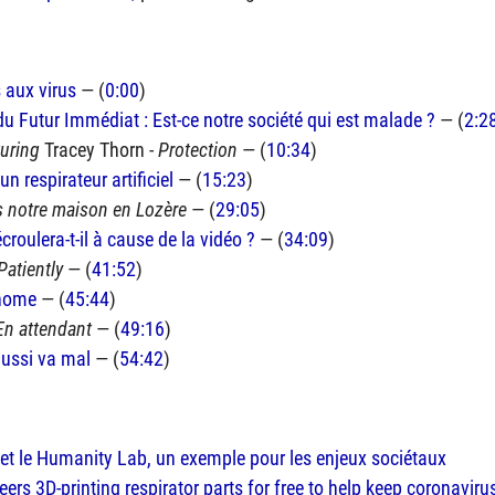
 aux virus
— (
0:00
)
du Futur Immédiat : Est-ce notre société qui est malade ?
— (
2:2
turing
Tracey Thorn -
Protection
— (
10:34
)
n respirateur artificiel
— (
15:23
)
 notre maison en Lozère
— (
29:05
)
croulera-t-il à cause de la vidéo ?
— (
34:09
)
Patiently
— (
41:52
)
@home
— (
45:44
)
En attendant
— (
49:16
)
aussi va mal
— (
54:42
)
et le Humanity Lab, un exemple pour les enjeux sociétaux
eers 3D-printing respirator parts for free to help keep coronavirus