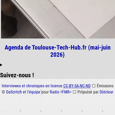
Agenda de Toulouse-Tech-Hub.fr (mai-juin
2026)
Suivez-nous !
Informations
Interviewes et chroniques en licence
CC-BY-SA-NC-ND
⬜
Émissions
©
DaScritch et l'équipe
pour
Radio <FMR>
⬜
Propulsé par
Dotclear