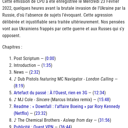
Cette émission de CPU a été enregistrée le Mercredi 23 Février
2022, quelques heures avant la brutale invasion de l'Ukraine par la
Russie, d'où l'absence de sujets l'évoquant. Cette agression
délibérée et injustifiable sera traitée ultérieurement. Nos pensées
vont aux Ukrainiens frappés par cette guerre et aux Russes qui s'y
opposent.
Chapitres :
Post Scriptum — (
0:00
)
Introduction — (
1:35
)
News — (
2:32
)
♪ Dub Pistols
featuring
MC Navigator -
London Calling
—
(
8:19
)
Artefact du passé : À l'Ouest, rien en 3G
— (
12:34
)
♪ MJ Cole -
Sincere
(Marcus Intalex remix) — (
15:48
)
Readme : « Downfall : l'affaire Boeing » par Rory Kennedy
(Netflix)
— (
23:32
)
♪ The Chemical Brothers -
Asleep from day
— (
31:56
)
Publicité : Ouest VPN
— (
36:44
)