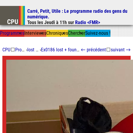
Carré, Petit, Utile
: Le programme radio des gens du
Aller au contenu
numérique.
Aller au menu
Tous les
Jeudi
à
11h
sur
Radio <FMR>
Aller à la recherche
Prog
ramme
s
I
n
t
ervie
w
es
Chron
ique
s
Chercher
Suivez-nous
!
CPU
⬜
Programmes
›
lost and found
›
Ex0186 lost + found (volume 17, avant guerre)
←
précédent
⬜
suivant
→