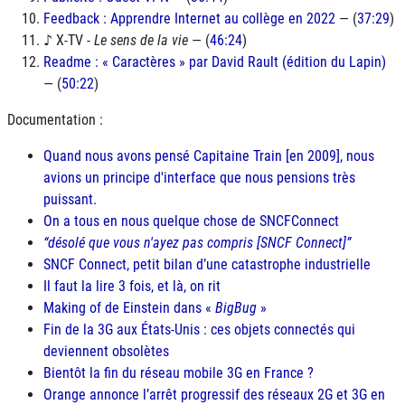
Feedback : Apprendre Internet au collège en 2022
— (
37:29
)
♪ X-TV -
Le sens de la vie
— (
46:24
)
Readme : « Caractères » par David Rault (édition du Lapin)
— (
50:22
)
Documentation :
Quand nous avons pensé Capitaine Train [en 2009], nous
avions un principe d'interface que nous pensions très
puissant.
On a tous en nous quelque chose de SNCFConnect
désolé que vous n'ayez pas compris [SNCF Connect]
SNCF Connect, petit bilan d’une catastrophe industrielle
Il faut la lire 3 fois, et là, on rit
Making of de Einstein dans «
BigBug
»
Fin de la 3G aux États-Unis : ces objets connectés qui
deviennent obsolètes
Bientôt la fin du réseau mobile 3G en France ?
Orange annonce l’arrêt progressif des réseaux 2G et 3G en