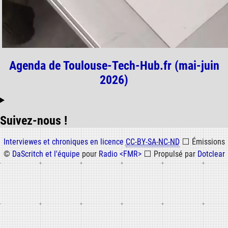
Agenda de Toulouse-Tech-Hub.fr (mai-juin
2026)
Suivez-nous !
Informations
Interviewes et chroniques en licence
CC-BY-SA-NC-ND
⬜
Émissions
©
DaScritch et l'équipe
pour
Radio <FMR>
⬜
Propulsé par
Dotclear