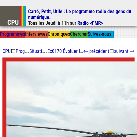
Carré, Petit, Utile
: Le programme radio des gens du
Aller au contenu
numérique.
Aller au menu
Tous les
Jeudi
à
11h
sur
Radio <FMR>
Aller à la recherche
Prog
ramme
s
I
n
t
ervie
w
es
Chron
ique
s
Chercher
Suivez-nous
!
CPU
⬜
Programmes
›
Situation critique
›
Ex0170 Évoluer les appels d'urgence
←
précédent
⬜
suivant
→