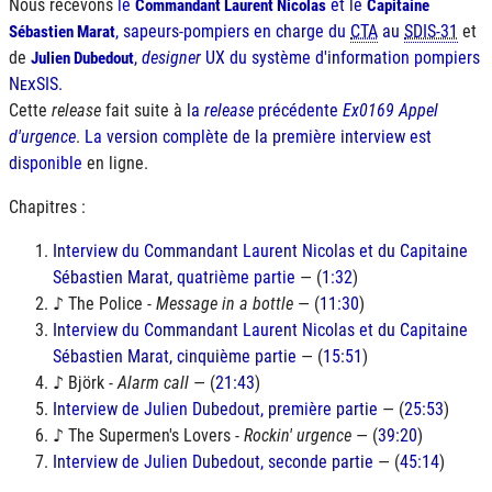
Nous recevons
le
et le
Commandant Laurent Nicolas
Capitaine
, sapeurs-pompiers en charge du
CTA
au
SDIS-31
et
Sébastien Marat
de
,
designer
UX
du système d'information pompiers
Julien Dubedout
NexSIS
.
Cette
release
fait suite à
la
release
précédente
Ex0169 Appel
d'urgence
.
La version complète de la première interview est
disponible
en ligne.
Chapitres :
Interview du Commandant Laurent Nicolas et du Capitaine
Sébastien Marat, quatrième partie
— (
1:32
)
♪ The Police -
Message in a bottle
— (
11:30
)
Interview du Commandant Laurent Nicolas et du Capitaine
Sébastien Marat, cinquième partie
— (
15:51
)
♪ Björk -
Alarm call
— (
21:43
)
Interview de Julien Dubedout, première partie
— (
25:53
)
♪ The Supermen's Lovers -
Rockin' urgence
— (
39:20
)
Interview de Julien Dubedout, seconde partie
— (
45:14
)