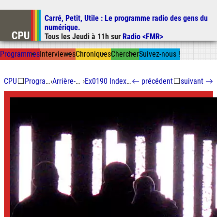
Carré, Petit, Utile
: Le programme radio des gens du
Aller au contenu
numérique.
Aller au menu
Tous les
Jeudi
à
11h
sur
Radio <FMR>
Aller à la recherche
Prog
ramme
s
I
n
t
ervie
w
es
Chron
ique
s
Chercher
Suivez-nous
!
CPU
⬜
Programmes
›
Arrière-guichet
›
Ex0190 Index universel
←
précédent
⬜
suivant
→