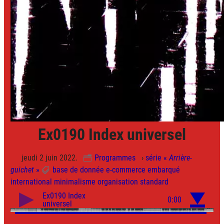
Ex0190 Index universel
jeudi 2 juin 2022.
Programmes
›
série «
Arrière-
guichet
»
base de donnée
e-commerce
embarqué
international
minimalisme
organisation
standard