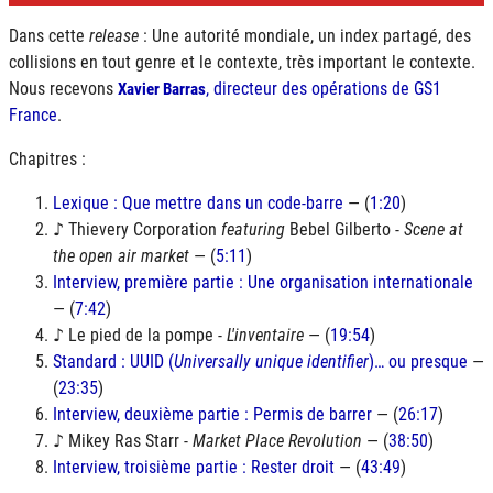
Dans cette
release
: Une autorité mondiale, un index partagé, des
collisions en tout genre et le contexte, très important le contexte.
Nous recevons
, directeur des opérations de GS1
Xavier Barras
France
.
Chapitres :
Lexique : Que mettre dans un code-barre
— (
1:20
)
♪ Thievery Corporation
featuring
Bebel Gilberto -
Scene at
the open air market
— (
5:11
)
Interview, première partie : Une organisation internationale
— (
7:42
)
♪ Le pied de la pompe -
L'inventaire
— (
19:54
)
Standard :
UUID
(
Universally unique identifier
)… ou presque
—
(
23:35
)
Interview, deuxième partie : Permis de barrer
— (
26:17
)
♪ Mikey Ras Starr -
Market Place Revolution
— (
38:50
)
Interview, troisième partie : Rester droit
— (
43:49
)