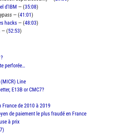
el d'
IBM
— (
35:08
)
bypass
— (
41:01
)
es hacks
— (
48:03
)
s
— (
52:53
)
 ?
rte perforée…
 (MICR) Line
 better, E13B or CMC7?
n France de 2010 à 2019
yen de paiement le plus fraudé en France
use à prix
17)