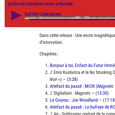
protocole
standard
vision artificielle
Dans cette
release
: Une encre magnétique,
d'innovation.
Chapitres :
Bonjour à toi, Enfant du Futur Imméd
♪ Emir Kusturica et le No Smoking O
Noir
») — (
3:28
)
Artefact du passé :
MICR
(
Magnetic 
♪ Digitalism -
Magnets
— (
13:30
)
Le Gourou : Joe Woodland
— (
17:18
Artefact du passé : Le
bull-eye
de
R
♪ Air -
Soldissimo
(extrait de la com