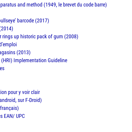
paratus and method (1949, le brevet du code barre)
 ‘bullseye’ barcode (2017)
 (2014)
 rings up historic pack of gum (2008)
d’emploi
magasins (2013)
 (HRI) Implementation Guideline
res
on pour y voir clair
ndroid, sur F-Droid)
français)
res EAN/ UPC