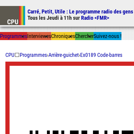
Carré, Petit, Utile
: Le programme radio des gens
Tous les
Jeudi
à
11h
sur
Radio <FMR>
Prog
ramme
s
I
n
t
ervie
w
es
Chron
ique
s
Chercher
Suivez-nous
!
CPU
⬜
Programmes
›
Arrière-guichet
›
Ex0189 Code-barres