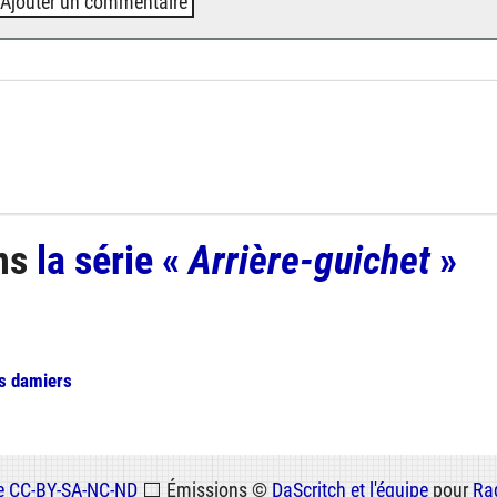
Ajouter un commentaire
ns
la série «
Arrière-guichet
»
es damiers
ce
CC-BY-SA-NC-ND
⬜
Émissions ©
DaScritch et l'équipe
pour
Ra