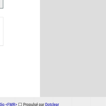
dio <FMR>
⬜
Propulsé par
Dotclear