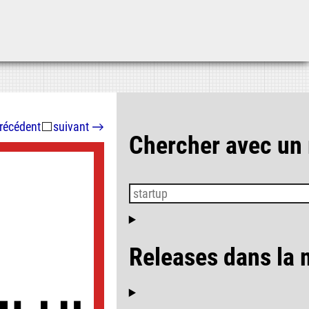
Aller au contenu
Aller au menu
Aller à la recherche
récédent
⬜
suivant
→
Chercher avec un
Releases dans la