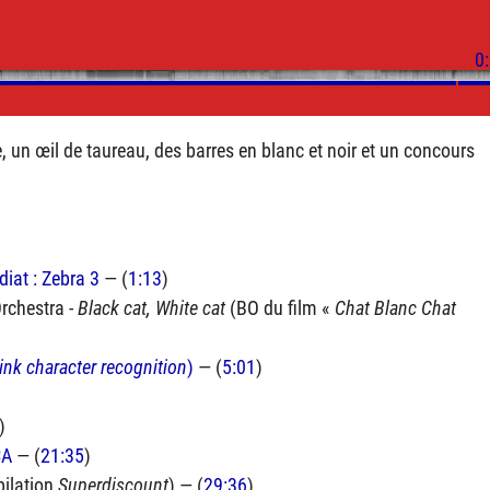
 un œil de taureau, des barres en blanc et noir et un concours
iat : Zebra 3
— (
1:13
)
rchestra -
Black cat, White cat
(BO du film «
Chat Blanc Chat
ink character recognition
)
— (
5:01
)
)
CA
— (
21:35
)
pilation
Superdiscount
) — (
29:36
)