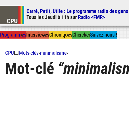
Carré, Petit, Utile
: Le programme radio des gens
Tous les
Jeudi
à
11h
sur
Radio <FMR>
Prog
ramme
s
I
n
t
ervie
w
es
Chron
ique
s
Chercher
Suivez-nous
!
CPU
⬜
Mots-clés
›
minimalisme
›
Mot-clé
minimalis