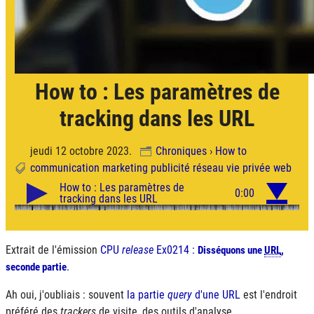
How to : Les paramètres de
tracking dans les URL
jeudi 12 octobre 2023.
Chroniques
›
How to
communication
marketing
publicité
réseau
vie privée
web
Extrait de l'émission
CPU
release
Ex0214 :
Disséquons une
URL
,
.
seconde partie
Ah oui, j'oubliais : souvent
la partie
query
d'une
URL
est l'endroit
préféré des
trackers
de visite, des outils d'analyse