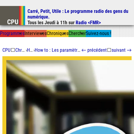
Carré, Petit, Utile
: Le programme radio des gens du
Aller au contenu
numérique.
Aller au menu
Tous les
Jeudi
à
11h
sur
Radio <FMR>
Aller à la recherche
Prog
ramme
s
I
n
t
ervie
w
es
Chron
ique
s
Chercher
Suivez-nous
!
CPU
⬜
Chroniques
›
How to
›
How to : Les paramètres de tracking dans les URL
←
précédent
⬜
suivant
→