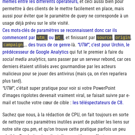
mêmes entre les différents opérateurs,
et ceci aussi bien pour
permettre à des clients de le mettre facilement en place, mais
aussi pour éviter que le paramètre de
query
ne corresponde à un
usage déjà prévu sur le site visité.
Ces mots-clés de paramètres se reconnaissent donc car ils
commencent par
ou
,
et finissant par
,
,
utm_
at_
source
origin
,…
des trucs de ce genre
-là.
UTM
, c'est pour Urchin, le
campaign
prédécesseur de Google Analytics
qui fut le premier à faire du
social media analytics
, sans passer par un serveur rebond, car ces
derniers étaient utilisés avec gourmandise par les acteurs
malicieux pour se jouer des antivirus (mais ça, on n'en reparlera
plus tard).
UTM
, c'était super pratique pour voir si votre PowerPoint
d'images rigolotes devenait vraiment viral, se faisait suivre par e-
mail et touche votre cœur de cible :
les téléspectateurs de C8.
Sachez que nous, à la rédaction de CPU, on fait toujours en sorte
de nettoyer ces paramètres inutiles avant de publier les liens sur
notre site cpu.pm, et qu'on trouve cette pratique parfois un peu