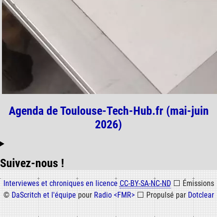
Agenda de Toulouse-Tech-Hub.fr (mai-juin
2026)
Suivez-nous !
Informations
Interviewes et chroniques en licence
CC-BY-SA-NC-ND
⬜
Émissions
©
DaScritch et l'équipe
pour
Radio <FMR>
⬜
Propulsé par
Dotclear