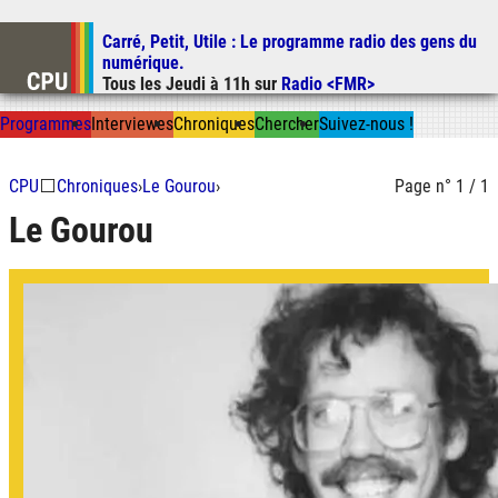
Carré, Petit, Utile
: Le programme radio des gens du
Aller au contenu
numérique.
Aller au menu
Tous les
Jeudi
à
11h
sur
Radio <FMR>
Aller à la recherche
Prog
ramme
s
I
n
t
ervie
w
es
Chron
ique
s
Chercher
Suivez-nous
!
CPU
⬜
Chroniques
›
Le Gourou
›
Page n° 1 / 1
Le Gourou