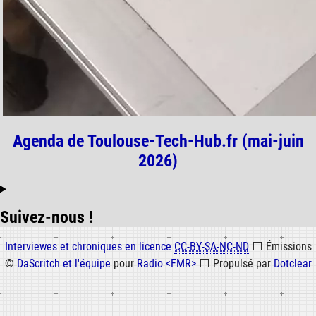
Agenda de Toulouse-Tech-Hub.fr (mai-juin
2026)
Suivez-nous !
Informations
Interviewes et chroniques en licence
CC-BY-SA-NC-ND
⬜
Émissions
©
DaScritch et l'équipe
pour
Radio <FMR>
⬜
Propulsé par
Dotclear