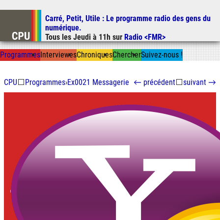
Carré, Petit, Utile
: Le programme radio des gens du
Aller au contenu
numérique.
Aller au menu
Tous les
Jeudi
à
11h
sur
Radio <FMR>
Aller à la recherche
Prog
ramme
s
I
n
t
ervie
w
es
Chron
ique
s
Chercher
Suivez-nous
!
CPU
⬜
Programmes
›
Ex0021 Messagerie
←
précédent
⬜
suivant
→