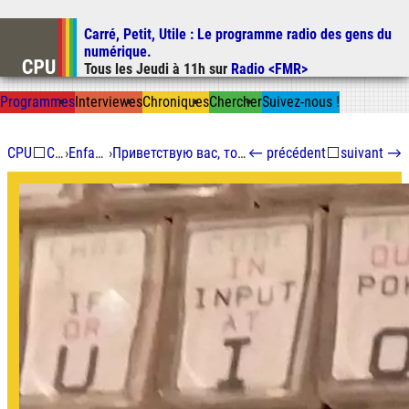
Carré, Petit, Utile
: Le programme radio des gens du
Aller au contenu
numérique.
Aller au menu
Tous les
Jeudi
à
11h
sur
Radio <FMR>
Aller à la recherche
Prog
ramme
s
I
n
t
ervie
w
es
Chron
ique
s
Chercher
Suivez-nous
!
CPU
⬜
Chroniques
›
Enfant du futur immédiat
›
Приветствую вас, товарищ Enfant du Futur Immédiat : L'informatique derrière le Mur
←
précédent
⬜
suivant
→