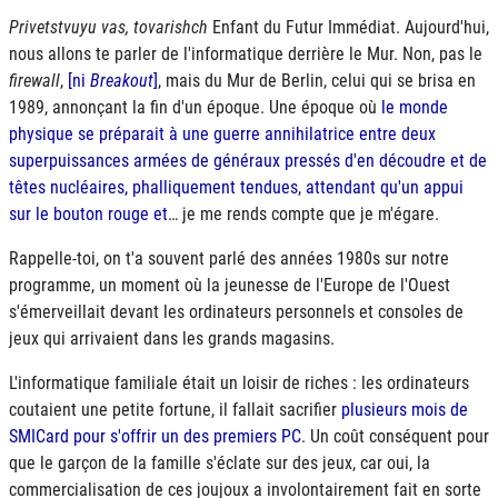
Privetstvuyu vas, tovarishch
Enfant du Futur Immédiat. Aujourd'hui,
nous allons te parler de l'informatique derrière le Mur. Non, pas le
firewall
,
[ni
Breakout
]
, mais du Mur de Berlin, celui qui se brisa en
1989, annonçant la fin d'un époque. Une époque où
le monde
physique se préparait à une guerre annihilatrice entre deux
superpuissances armées de généraux pressés d'en découdre et de
têtes nucléaires, phalliquement tendues, attendant qu'un appui
sur le bouton rouge et
… je me rends compte que je m'égare.
Rappelle-toi, on t'a souvent parlé des années 1980s sur notre
programme, un moment où la jeunesse de l'Europe de l'Ouest
s'émerveillait devant les ordinateurs personnels et consoles de
jeux qui arrivaient dans les grands magasins.
L'informatique familiale était un loisir de riches : les ordinateurs
coutaient une petite fortune, il fallait sacrifier
plusieurs mois de
SMICard pour s'offrir un des premiers PC
. Un coût conséquent pour
que le garçon de la famille s'éclate sur des jeux, car oui, la
commercialisation de ces joujoux a involontairement fait en sorte