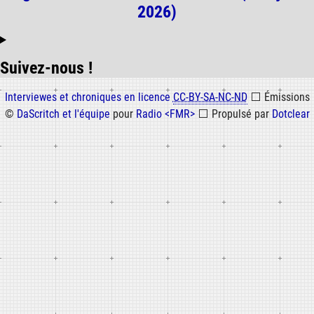
2026)
Suivez-nous !
Informations
Interviewes et chroniques en licence
CC-BY-SA-NC-ND
⬜
Émissions
©
DaScritch et l'équipe
pour
Radio <FMR>
⬜
Propulsé par
Dotclear