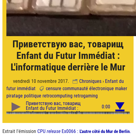
Приветствую вас, товарищ
Enfant du Futur Immédiat :
L'informatique derrière le Mur
vendredi 10 novembre 2017.
Chroniques
›
Enfant du
futur immédiat
censure
communauté
électronique
maker
piratage
politique
retrocomputing
retrogaming
Extrait l'émission
CPU
release
Ex0066 :
.
L'autre côté du Mur de Berlin