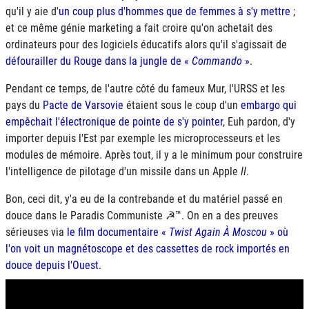
qu'il y aie d'
un coup plus d'hommes que de femmes à s'y mettre
;
et ce même génie marketing a fait croire qu'on achetait des
ordinateurs pour des logiciels éducatifs alors qu'il s'agissait de
défourailler du Rouge dans la jungle de «
Commando
»
.
Pendant ce temps, de l'autre côté du fameux Mur, l'
URSS
et les
pays du
Pacte de Varsovie
étaient sous le coup d'un
embargo qui
empêchait l'électronique de pointe de s'y pointer
, Euh pardon, d'y
importer depuis l'Est par exemple les microprocesseurs et les
modules de mémoire. Après tout, il y a le minimum pour construire
l'intelligence de pilotage d'un missile dans un Apple
II
.
Bon, ceci dit, y'a eu de la contrebande et du matériel passé en
douce dans le Paradis Communiste ☭™. On en a des preuves
sérieuses via
le film documentaire «
Twist Again À Moscou
» où
l'on voit un magnétoscope et des cassettes de rock importés en
douce depuis l'Ouest.