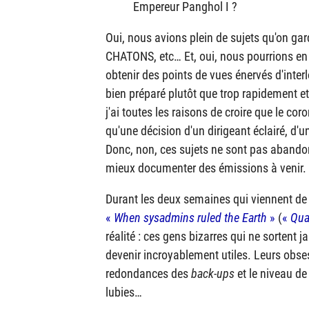
Empereur Panghol I ?
Oui, nous avions plein de sujets qu'on gard
CHATONS
, etc… Et, oui, nous pourrions en
obtenir des points de vues énervés d'inte
bien préparé plutôt que trop rapidement et
j'ai toutes les raisons de croire que le c
qu'une décision d'un dirigeant éclairé, d'u
Donc, non, ces sujets ne sont pas aband
mieux documenter des émissions à venir.
Durant les deux semaines qui viennent d
«
When sysadmins ruled the Earth
»
(
«
Qua
réalité : ces gens bizarres qui ne sortent 
devenir incroyablement utiles. Leurs obses
redondances des
back-ups
et le niveau de
lubies…