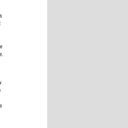
es
t
ue
e.
w
e
s