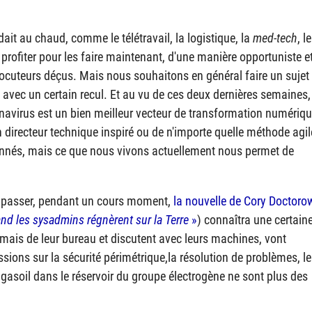
ait au chaud, comme le télétravail, la logistique, la
med-tech
, l
 profiter pour les faire maintenant, d'une manière opportuniste e
rlocuteurs déçus. Mais nous souhaitons en général faire un sujet
 avec un certain recul. Et au vu de ces deux dernières semaines,
oronavirus est un bien meilleur vecteur de transformation numériq
n directeur technique inspiré ou de n'importe quelle méthode agil
onnés, mais ce que nous vivons actuellement nous permet de
e passer, pendant un cours moment,
la nouvelle de Cory Doctoro
nd les
sysadmins
régnèrent sur la Terre
»
) connaîtra une certain
jamais de leur bureau et discutent avec leurs machines, vont
sions sur la sécurité périmétrique,la résolution de problèmes, le
 gasoil dans le réservoir du groupe électrogène ne sont plus des