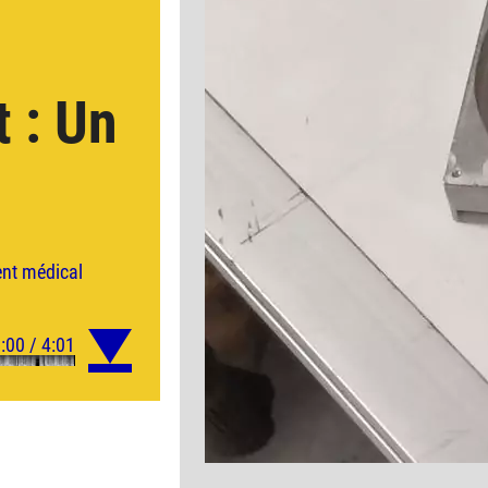
 : Un
nt
médical