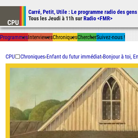
Carré, Petit, Utile
: Le programme radio des gens
Tous les
Jeudi
à
11h
sur
Radio <FMR>
Prog
ramme
s
I
n
t
ervie
w
es
Chron
ique
s
Chercher
Suivez-nous
!
CPU
⬜
Chroniques
›
Enfant du futur immédiat
›
Bonjour à toi, 