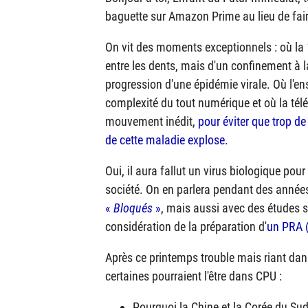
baguette sur Amazon Prime au lieu de faire
On vit des moments exceptionnels : où la
entre les dents, mais d'un confinement à l
progression d'une épidémie virale. Où l'en
complexité du tout numérique et où la tél
mouvement inédit,
pour éviter que trop de
de cette maladie explose.
Oui, il aura fallut un virus biologique p
société. On en parlera pendant des année
«
Bloqués
»
, mais aussi avec des études su
considération de la préparation d'
un
PRA
(
Après ce printemps trouble mais riant dan
certaines pourraient l'être dans CPU :
Pourquoi la Chine et la Corée du Sud