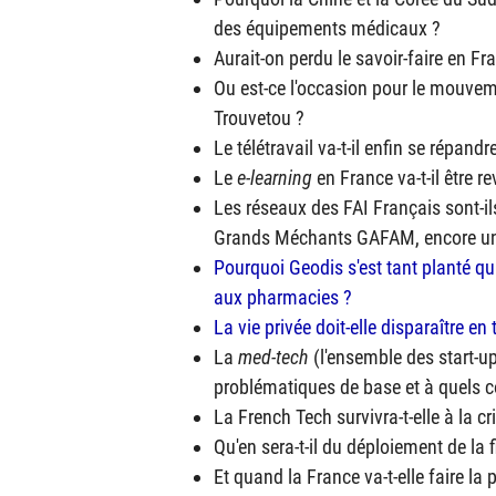
des équipements médicaux ?
Aurait-on perdu le savoir-faire en Fr
Ou est-ce l'occasion pour le mouve
Trouvetou ?
Le télétravail va-t-il enfin se répand
Le
e-learning
en France va-t-il être 
Les réseaux des
FAI
Français sont-ils
Grands Méchants
GAFAM
, encore u
Pourquoi Geodis s'est tant planté q
aux pharmacies ?
La vie privée doit-elle disparaître e
La
med-tech
(l'ensemble des start-up
problématiques de base et à quels c
La French Tech survivra-t-elle à la 
Qu'en sera-t-il du déploiement de la
Et quand la France va-t-elle faire la