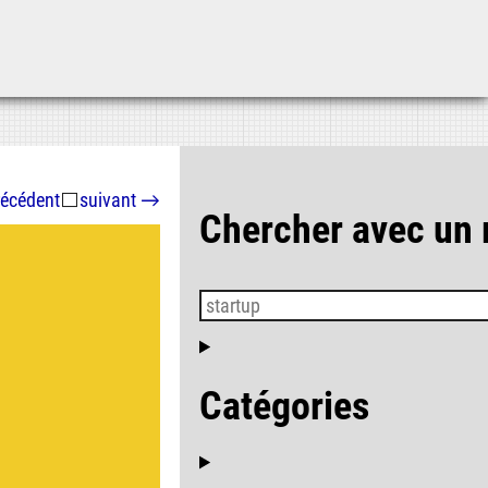
Aller au contenu
Aller au menu
Aller à la recherche
récédent
⬜
suivant
→
Chercher avec un
Catégories