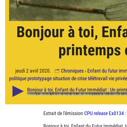
Bonjour à toi, Enf
printemps 
jeudi 2 avril 2020.
Chroniques
›
Enfant du futur im
politique
prototypage
situation de crise
télétravail
vie privé
Extrait de l'émission
CPU
release
Ex0134 
Bonjour à toi, Enfant du Futur Immédiat, 