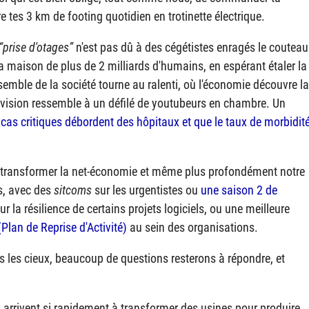
 tes 3 km de footing quotidien en trotinette électrique.
prise d'otages
n'est pas dû à des cégétistes enragés le couteau
a maison de plus de 2 milliards d'humains, en espérant étaler la
semble de la société tourne au ralenti, où l'économie découvre la
évision ressemble à un défilé de youtubeurs en chambre. Un
 cas critiques débordent des hôpitaux et que le taux de morbidit
our transformer la net-économie et même plus profondément notre
s, avec des
sitcoms
sur les urgentistes ou
une saison 2 de
r la résilience de certains projets logiciels, ou une meilleure
Plan de Reprise d'Activité)
au sein des organisations.
s les cieux, beaucoup de questions resterons à répondre, et
 arrivent si rapidement à transformer des usines pour produire