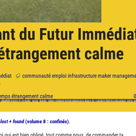
ant du Futur Immédiat
étrangement calme
médiat
communauté
emploi
infrastructure
maker
manageme
e
:
.
lost + found
(volume 8 : confinés)
toi qui est bien obligé, tout comme nous, de commander ta