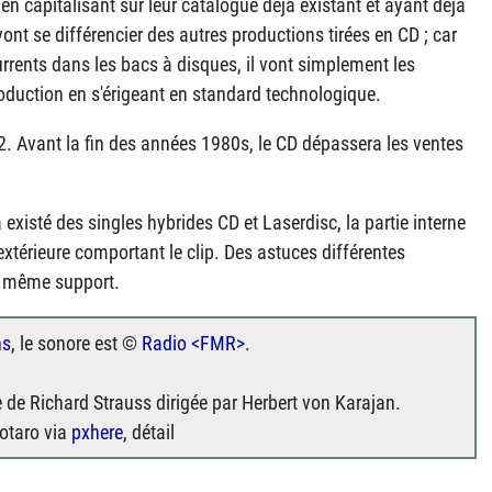
t en capitalisant sur leur catalogue déjà existant et ayant déjà
ont se différencier des autres productions tirées en CD ; car
currents dans les bacs à disques, il vont simplement les
oduction en s'érigeant en standard technologique.
 Avant la fin des années 1980s, le CD dépassera les ventes
a existé des singles hybrides CD et Laserdisc, la partie interne
xtérieure comportant le clip. Des astuces différentes
n même support.
ns
, le sonore est ©
Radio <FMR>
.
e de Richard Strauss dirigée par Herbert von Karajan.
otaro via
pxhere
, détail