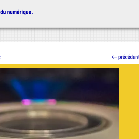
 du numérique.
c
←
précéden