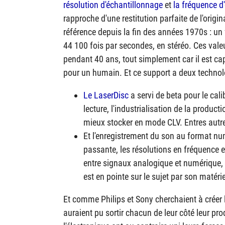
résolution d'échantillonnage
et
la fréquence d
rapproche d'une restitution parfaite de l'origi
référence depuis la fin des années 1970s : u
44 100 fois par secondes, en stéréo. Ces valeu
pendant 40 ans, tout simplement car il est cap
pour un humain. Et ce support a deux techno
Le LaserDisc
a servi de beta pour le calib
lecture, l'industrialisation de la product
mieux stocker en mode CLV. Entres autre
Et l'enregistrement du son au format nu
passante, les résolutions en fréquence et
entre signaux analogique et numérique, 
est en pointe sur le sujet par son matéri
Et comme Philips et Sony cherchaient à créer 
auraient pu sortir chacun de leur côté leur pro