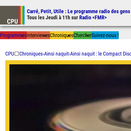
Carré, Petit, Utile
: Le programme radio des gens
Tous les
Jeudi
à
11h
sur
Radio <FMR>
Prog
ramme
s
I
n
t
ervie
w
es
Chron
ique
s
Chercher
Suivez-nous
!
CPU
⬜
Chroniques
›
Ainsi naquit
›
Ainsi naquit : le Compact Dis