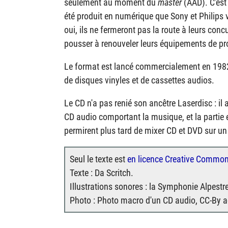
seulement au moment du
master
(
AAD
). C'es
été produit en numérique que Sony et Philips v
oui, ils ne fermeront pas la route à leurs con
pousser à renouveler leurs équipements de pr
Le format est lancé commercialement en 1982.
de disques vinyles et de cassettes audios.
Le CD n'a pas renié son ancêtre Laserdisc : il 
CD audio comportant la musique, et la partie e
permirent plus tard de mixer CD et DVD sur u
Seul le texte est
en licence Creative Commo
Texte : Da Scritch.
Illustrations sonores : la Symphonie Alpestr
Photo : Photo macro d'un CD audio, CC-By a