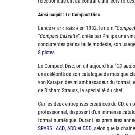
l'électronique ont au contraire uni leurs forces
Ainsi naquit : Le Compact Disc
Lancé
en 1982, le nom
Compact
tel un discobole
Compact Cassette
, créée par Philips une vi
concurrentes par sa taille modeste, son usage 
8 pistes.
Le Compact Disc, on dit aujourd'hui
CD audio
une célébrité de son catalogue de musique clas
von Karajan devint ambassadeur du format, e
de Richard Strauss, la spécialité du chef.
Car les deux entreprises créatrices du CD, en 
professionnel, disposent d'un immense catalog
format numérique. Durant les premières anné
SPARS
:
AAD
,
ADD
et
DDD
,
selon que la chaîne