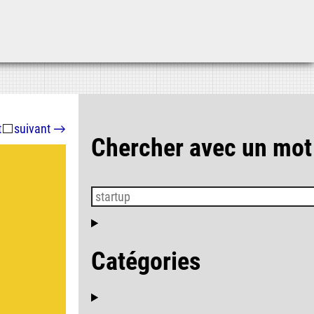
Aller au contenu
Aller au menu
Aller à la recherche
t
⬜
suivant
→
Chercher avec un mot
Catégories