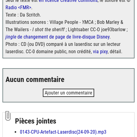
Seul le texte est
en licence Creative Commons
, le sonore est ©
Radio <FMR>
.
Texte : Da Scritch.
Illustrations sonores : Village People -
YMCA
; Bob Marley &
The Wailers -
I shot the sheriff
; Lightsaber CC-O joe93barlow ;
jingle
de changement de page de livre-disque Disney
.
Photo : CD (ou DVD) comparé à un laserdisc sur un lecteur
laserdisc. CC-0 domaine public, non crédité,
via pixy
, détail.
Aucun commentaire
Ajouter un commentaire
Pièces jointes
0143-CPU-Artefact-Laserdisc(24-09-20).mp3