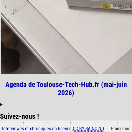
Agenda de Toulouse-Tech-Hub.fr (mai-juin
2026)
Suivez-nous !
Informations
Interviewes et chroniques en licence
CC-BY-SA-NC-ND
⬜
Émissions