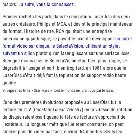
majors.
La suite, vous la connaissez…
Pioneer racheta les parts dans le consortium LaserDisc des deux
autres créateurs, Philips et MCA, et devint le principal mainteneur
du format. Histoire de rire, RCA qui était une entreprise
américaine gigantesque, se payait le luxe de développer
un autre
format vidéo sur disque, le SelectaVision, utilisant un stylet
suivant un sillon
plutôt qu'un laser glissant sur une surface lisse.
Bien que moins cher, le SelectaVision était bien plus fragile, se
dégradait à l'usage et sorti bien trop tard, en 1981 alors que le
LaserDisc s'était déjà fait la réputation de support vidéo haute
qualité.
Et depuis les films «
Star Wars
», tout le monde ne jurait que par le laser.
L'une des premières évolutions proposée au LaserDisc fut la
lecture en
CLV
(
Constant Linear Velocity
) où la vitesse de rotation
du disque ralentissait quand la tête de lecture s'approchait de
l'extérieur. La longueur métrique lue étant constante, on peut
stocker plus de vidéo par face, environ 64 minutes. Seuls les