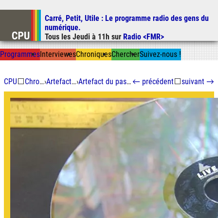
Carré, Petit, Utile
: Le programme radio des gens du
Aller au contenu
numérique.
Aller au menu
Tous les
Jeudi
à
11h
sur
Radio <FMR>
Aller à la recherche
Prog
ramme
s
I
n
t
ervie
w
es
Chron
ique
s
Chercher
Suivez-nous
!
CPU
⬜
Chroniques
›
Artefact du passé
›
Artefact du passé : le Laserdisc
←
précédent
⬜
suivant
→