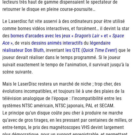
lecteurs très haut de gamme dispensaient le spectateur de
retourner le disque en pleine course-poursuite…
Le Laserdisc fut vite asservi à des ordinateurs pour être utilisé
comme bornes vidéos interactives, et forcément… il devint la star
des
bornes d'arcades avec les jeux «
Dragon's Lair
» et «
Space
Ace
»,
de vrais
dessins animés interactifs
du
légendaire
réalisateur Don Bluth,
inventant
les
QTE
(
Quick Time Event
)
que le
joueur devait réaliser dans le temps programmé. Si le joueur
suivait exactement le tempo de l'animation, il survivait jusqu'à la
scène suivante.
Mais le LaserDisc restera un marché de niche ; trop cher, des
évolutions incompatibles, et toujours lié à une des plaies de la
télévision analogique de l'époque : l'incompatibilité entre les
systèmes
NTSC
américain,
NTSC
japonais,
PAL
et
SECAM
.
Le principe qu'un disque coûte peu cher à produire ne marche
qu'avec de gros tirages, en les pressant par centaines de milles, or
entre-temps, le prix des magnétoscopes VHS devint largement
plus démocratique, pour un support enregistrable, et permettant