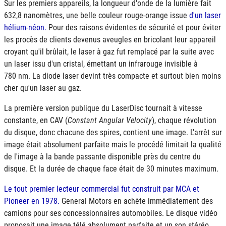
Sur les premiers appareils, la longueur d'onde de la lumière fait
632,8 nanomètres, une belle couleur rouge-orange issue
d'un laser
hélium-néon.
Pour des raisons évidentes de sécurité et pour éviter
les procès de clients devenus aveugles en bricolant leur appareil
croyant qu'il brûlait, le laser à gaz fut remplacé par la suite avec
un laser issu d'un cristal, émettant un infrarouge invisible à
780 nm. La diode laser devint très compacte et surtout bien moins
cher qu'un laser au gaz.
La première version publique du LaserDisc tournait à vitesse
constante, en
CAV
(
Constant Angular Velocity
), chaque révolution
du disque, donc chacune des spires, contient une image. L'arrêt sur
image était absolument parfaite mais le procédé limitait la qualité
de l'image à la bande passante disponible près du centre du
disque. Et la durée de chaque face était de 30 minutes maximum.
Le tout premier lecteur commercial fut construit par MCA et
Pioneer en 1978.
General Motors en achète immédiatement des
camions pour ses concessionnaires automobiles. Le disque vidéo
proposait une image télé absolument parfaite et un son stéréo,